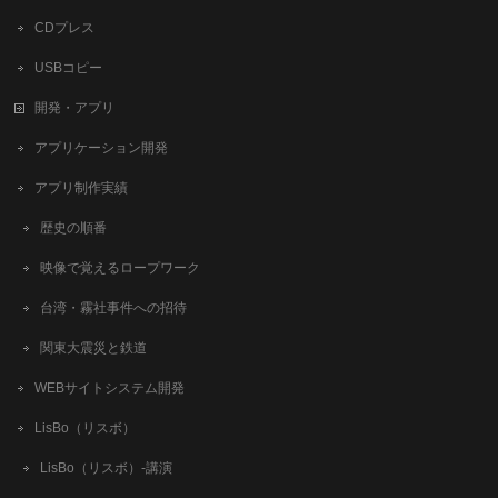
CDプレス
USBコピー
開発・アプリ
アプリケーション開発
アプリ制作実績
歴史の順番
映像で覚えるロープワーク
台湾・霧社事件への招待
関東大震災と鉄道
WEBサイトシステム開発
LisBo（リスボ）
LisBo（リスボ）-講演