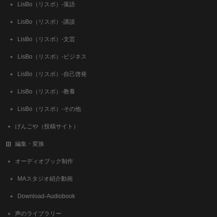
LisBo（リスボ）-落語
LisBo（リスボ）-講談
LisBo（リスボ）-文芸
LisBo（リスボ）-ビジネス
LisBo（リスボ）-自己啓発
LisBo（リスボ）-教養
LisBo（リスボ）-その他
げんごや（投稿サイト）
編集・変換
オーディオブック制作
MAスタジオ紹介動画
Download-Audiobook
声のライブラリー