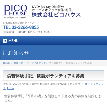
お気軽にお問い合わせ下さい
TEL
03-3266-8855
営業時間 10:00〜18:00（土日祝休）
MENU
お知らせ
HOME
»
お知らせ
»
オーディオブック
»
労苦体験手記、朗読ボランティアを募集
労苦体験手記、朗読ボランティアを募集
投稿日 : 2021年7月8日
最終更新日時 : 2025年5月30日
カテゴリー :
オーディオブッ
ク
,
LisBo
労苦体験手記「平和の礎」を朗読して下さる方の募集を開始しま
した。