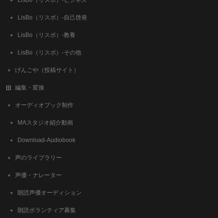
LisBo（リスボ）-ビジネス
LisBo（リスボ）-自己啓発
LisBo（リスボ）-教養
LisBo（リスボ）-その他
げんごや（投稿サイト）
編集・変換
オーディオブック制作
MAスタジオ紹介動画
Download-Audiobook
声のライブラリー
声優・ナレーター
朗読声優オーディション
朗読ボランティア募集