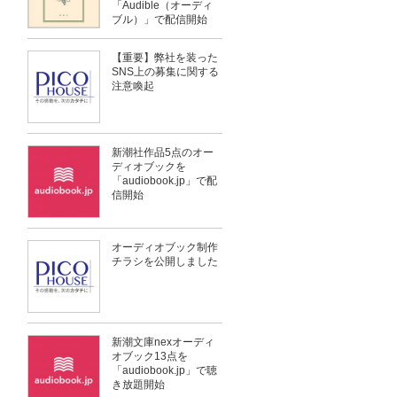
「Audible（オーディ
ブル）」で配信開始
【重要】弊社を装った
SNS上の募集に関する
注意喚起
新潮社作品5点のオー
ディオブックを
「audiobook.jp」で配
信開始
オーディオブック制作
チラシを公開しました
新潮文庫nexオーディ
オブック13点を
「audiobook.jp」で聴
き放題開始