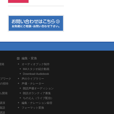
編集・変換
開発
オーディオブック制作
MAスタジオ紹介動画
Download-Audiobook
プワーク
声のライブラリー
の招待
声優・ナレーター
朗読声優オーディション
ム開発
朗読ボランティア募集
ちのえん（ライブ配信）
-講演
編集・ナレーション録音
-落語
フォーマット変換
-講談