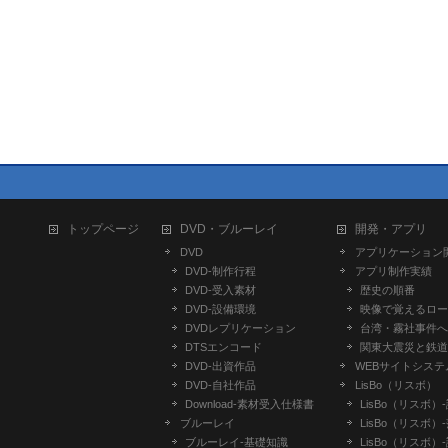
トップページ
DVD・ブルーレイ
開発・アプリ
DVD
アプリケーション
DVD-制作行程
アプリ制作実績
DVD-受入素材
歴史の順番
DVD-設備環境
映像で覚えるロー
DVDレプリケーション
台湾・霧社事件へ
DTSエンコード
関東大震災と鉄道
DVD-出資作品
WEBサイトシステ
DVD-自社作品
LisBo（リスボ）
​Download-素材受入仕様書
LisBo（リスボ）
ブルーレイ
LisBo（リスボ）
ブルーレイ-基礎知識
LisBo（リスボ）