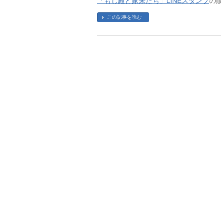
「もじ殿と家来たち」LINEスタンプ
の
この記事を読む