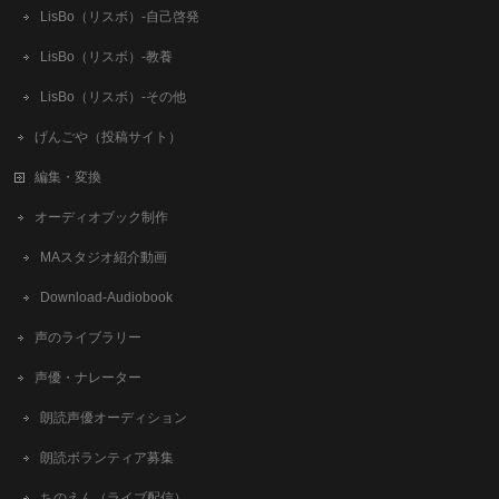
LisBo（リスボ）-自己啓発
LisBo（リスボ）-教養
LisBo（リスボ）-その他
げんごや（投稿サイト）
編集・変換
オーディオブック制作
MAスタジオ紹介動画
Download-Audiobook
声のライブラリー
声優・ナレーター
朗読声優オーディション
朗読ボランティア募集
ちのえん（ライブ配信）