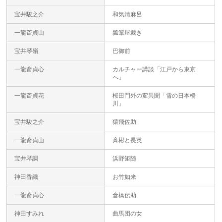
宝井駿之介
和気清麻呂
一龍斎貞山
瓢箪屋裁き
宝井琴嶺
巴御前
一龍斎貞心
カルチャー講談「江戸から東京
へ」
一龍斎貞花
桜田門外の変異聞「雪の日本橋
川」
宝井駿之介
猿飛佐助
一龍斎貞山
斉彬と長英
宝井琴調
浜野矩随
神田香織
お竹如来
一龍斎貞心
倉橋伝助
神田すみれ
曲馬団の女