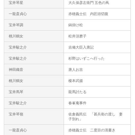
宝井琴星
大久保彦左衛門 五色の蔦
一龍斎貞心
赤穂義士伝 内匠頭切腹
宝井琴調
鋳掛け松
桃川鶴女
松井須磨子
宝井駿之介
吉備大臣入唐記
宝井駿之介
杉野はいずこへ行った
神田織音
唐人お吉
桃川鶴女
榎本武揚
宝井馬琴
龍馬討たる
宝井駿之介
春峯庵事件
宝井琴嶺
佐倉義民伝 「甚兵衛の渡し 妻
子別れ」
一龍斎貞心
赤穂義士伝 二度目の清書き