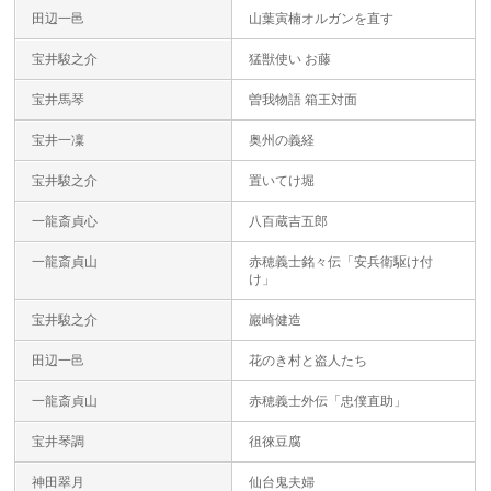
田辺一邑
山葉寅楠オルガンを直す
宝井駿之介
猛獣使い お藤
宝井馬琴
曽我物語 箱王対面
宝井一凜
奥州の義経
宝井駿之介
置いてけ堀
一龍斎貞心
八百蔵吉五郎
一龍斎貞山
赤穂義士銘々伝「安兵衛駆け付
け」
宝井駿之介
巖崎健造
田辺一邑
花のき村と盗人たち
一龍斎貞山
赤穂義士外伝「忠僕直助」
宝井琴調
徂徠豆腐
神田翠月
仙台鬼夫婦