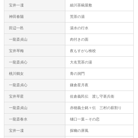
宝井一凜
細川茶碗屋敷
神田春陽
荒茶の湯
田辺一邑
湯水の行水
一龍斎貞山
肉付きの面
宝井琴梅
夜もすがら検校
一龍斎貞心
大名荒茶の湯
桃川鶴女
青の洞門
一龍斎貞心
鎌倉星月夜
宝井琴星
佐倉義民伝 渡し守甚兵衛
一龍斎貞山
赤穂義士銘々伝 三村の薪割り
一龍斎春水
樋口一葉～その恋
宝井一凜
探幽の屏風