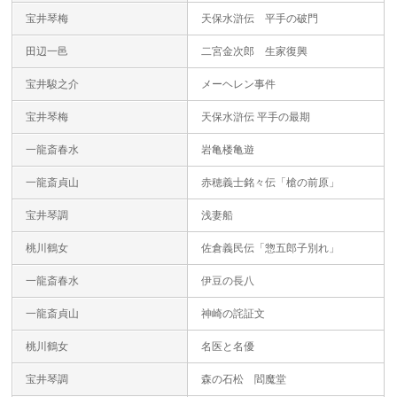
宝井琴梅
天保水滸伝 平手の破門
田辺一邑
二宮金次郎 生家復興
宝井駿之介
メーヘレン事件
宝井琴梅
天保水滸伝 平手の最期
一龍斎春水
岩亀楼亀遊
一龍斎貞山
赤穂義士銘々伝「槍の前原」
宝井琴調
浅妻船
桃川鶴女
佐倉義民伝「惣五郎子別れ」
一龍斎春水
伊豆の長八
一龍斎貞山
神崎の詫証文
桃川鶴女
名医と名優
宝井琴調
森の石松 閻魔堂