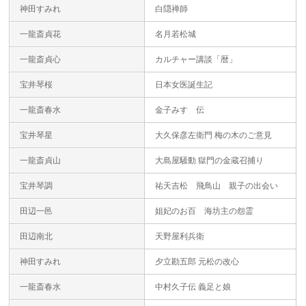
神田すみれ
白隠禅師
一龍斎貞花
名月若松城
一龍斎貞心
カルチャー講談「暦」
宝井琴桜
日本女医誕生記
一龍斎春水
金子みすゞ伝
宝井琴星
大久保彦左衛門 梅の木のご意見
一龍斎貞山
大島屋騒動 獄門の金蔵召捕り
宝井琴調
祐天吉松 飛鳥山 親子の出会い
田辺一邑
姐妃のお百 海坊主の怨霊
田辺南北
天野屋利兵衛
神田すみれ
夕立勘五郎 元松の改心
一龍斎春水
中村久子伝 義足と娘