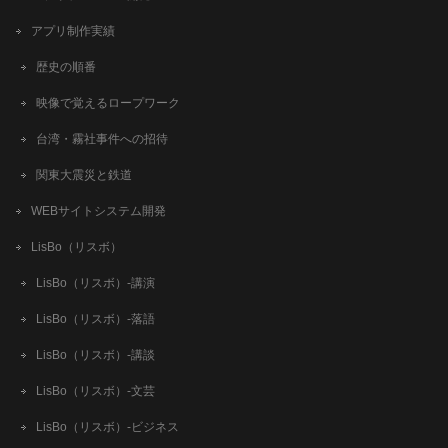
アプリ制作実績
歴史の順番
映像で覚えるロープワーク
台湾・霧社事件への招待
関東大震災と鉄道
WEBサイトシステム開発
LisBo（リスボ）
LisBo（リスボ）-講演
LisBo（リスボ）-落語
LisBo（リスボ）-講談
LisBo（リスボ）-文芸
LisBo（リスボ）-ビジネス