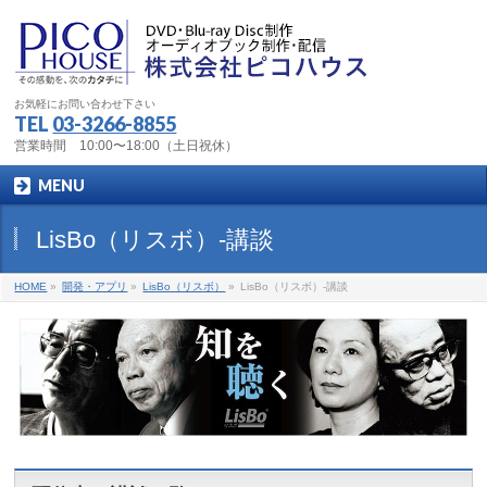
お気軽にお問い合わせ下さい
TEL
03-3266-8855
営業時間 10:00〜18:00（土日祝休）
MENU
LisBo（リスボ）-講談
HOME
»
開発・アプリ
»
LisBo（リスボ）
»
LisBo（リスボ）-講談