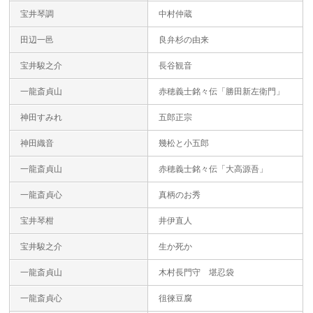
宝井琴調
中村仲蔵
田辺一邑
良弁杉の由来
宝井駿之介
長谷観音
一龍斎貞山
赤穂義士銘々伝「勝田新左衛門」
神田すみれ
五郎正宗
神田織音
幾松と小五郎
一龍斎貞山
赤穂義士銘々伝「大高源吾」
一龍斎貞心
真柄のお秀
宝井琴柑
井伊直人
宝井駿之介
生か死か
一龍斎貞山
木村長門守 堪忍袋
一龍斎貞心
徂徠豆腐