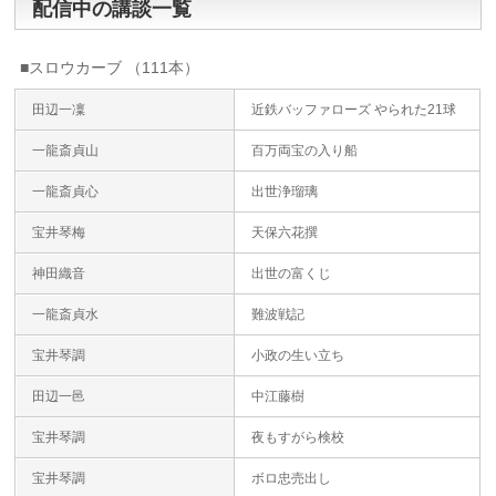
配信中の講談一覧
■スロウカーブ （111本）
田辺一凜
近鉄バッファローズ やられた21球
一龍斎貞山
百万両宝の入り船
一龍斎貞心
出世浄瑠璃
宝井琴梅
天保六花撰
神田織音
出世の富くじ
一龍斎貞水
難波戦記
宝井琴調
小政の生い立ち
田辺一邑
中江藤樹
宝井琴調
夜もすがら検校
宝井琴調
ボロ忠売出し