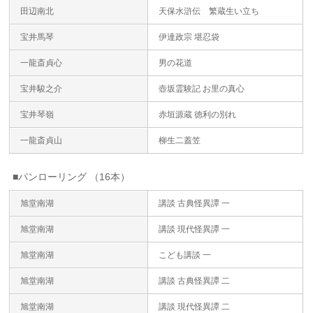
田辺南北
天保水滸伝 繁蔵生い立ち
宝井馬琴
伊達政宗 堪忍袋
一龍斎貞心
男の花道
宝井駿之介
壺坂霊験記 お里の真心
宝井琴嶺
赤垣源蔵 徳利の別れ
一龍斎貞山
柳生二蓋笠
■パンローリング （16本）
旭堂南湖
講談 古典怪異譚 一
旭堂南湖
講談 現代怪異譚 一
旭堂南湖
こども講談 一
旭堂南湖
講談 古典怪異譚 二
旭堂南湖
講談 現代怪異譚 二