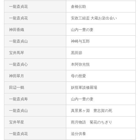
一龍斎貞花
倉橋伝助
一龍斎貞花
安政三組盃 大蔵お染出会い
神田香織
山内一豊の妻
一龍斎貞山
神崎与五郎
宝井馬琴
黒田節
一龍斎貞心
本阿弥光悦
神田翠月
母の慈愛
田辺一鶴
妖怪軍談修羅場
一龍斎貞寿
山内一豊の妻
一龍斎貞山
真景累ヶ淵 豊志賀の死
宝井琴星
雨月物語 菊花のちぎり
一龍斎貞花
追分供養