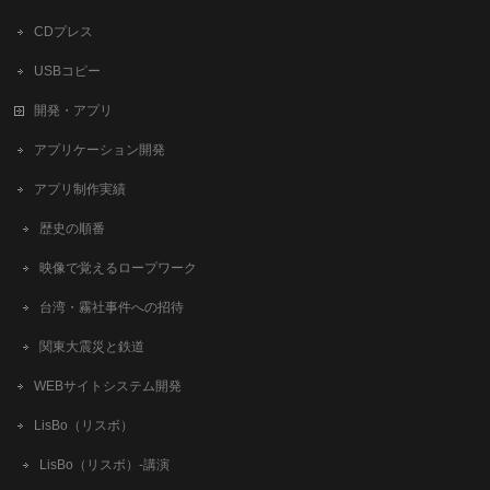
CDプレス
USBコピー
開発・アプリ
アプリケーション開発
アプリ制作実績
歴史の順番
映像で覚えるロープワーク
台湾・霧社事件への招待
関東大震災と鉄道
WEBサイトシステム開発
LisBo（リスボ）
LisBo（リスボ）-講演