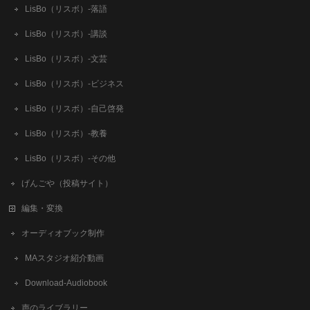
LisBo（リスボ）-落語
LisBo（リスボ）-講談
LisBo（リスボ）-文芸
LisBo（リスボ）-ビジネス
LisBo（リスボ）-自己啓発
LisBo（リスボ）-教養
LisBo（リスボ）-その他
げんごや（投稿サイト）
編集・変換
オーディオブック制作
MAスタジオ紹介動画
Download-Audiobook
声のライブラリー