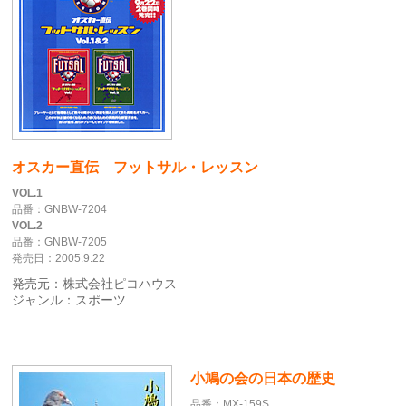
オスカー直伝 フットサル・レッスン
VOL.1
品番：GNBW-7204
VOL.2
品番：GNBW-7205
発売日：2005.9.22
発売元：株式会社ピコハウス
ジャンル：スポーツ
小鳩の会の日本の歴史
品番：MX-159S