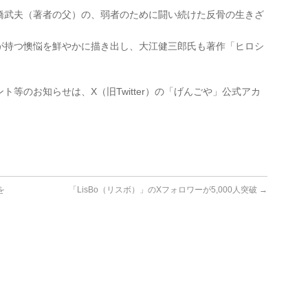
橋武夫（著者の父）の、弱者のために闘い続けた反骨の生きざ
が持つ懊悩を鮮やかに描き出し、大江健三郎氏も著作「ヒロシ
等のお知らせは、X（旧Twitter）の「げんごや」公式アカ
を
「LisBo（リスボ）」のXフォロワーが5,000人突破
→