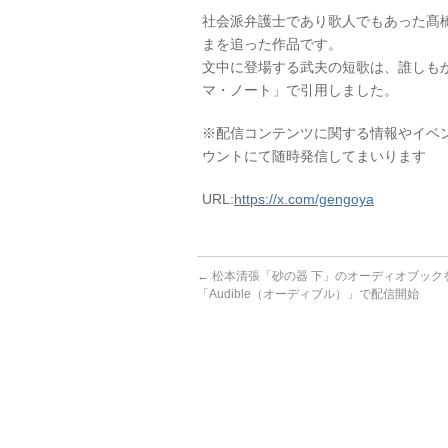
社会派弁護士であり歌人でもあった髙
まを追った作品です。
文中に登場する武夫の短歌は、誰しも
マ・ノート」で引用しました。
※配信コンテンツに関する情報やイベント
ウントにて随時発信してまいります
URL:
https://x.com/gengoya
←
松本清張「砂の器 下」のオーディオブック
「Audible（オーディブル）」で配信開始