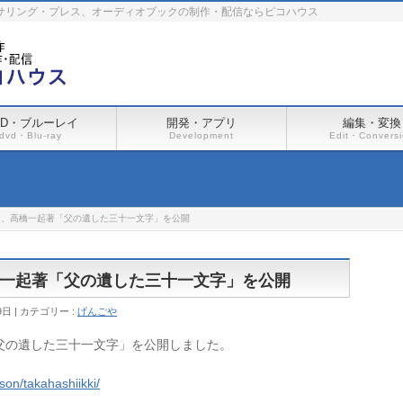
ーサリング・プレス、オーディオブックの制作・配信ならピコハウス
VD・ブルーレイ
開発・アプリ
編集・変換
dvd・Blu-ray
Development
Edit・Convers
て、高橋一起著「父の遺した三十一文字」を公開
一起著「父の遺した三十一文字」を公開
9日
カテゴリー :
げんごや
父の遺した三十一文字」を公開しました。
son/takahashiikki/