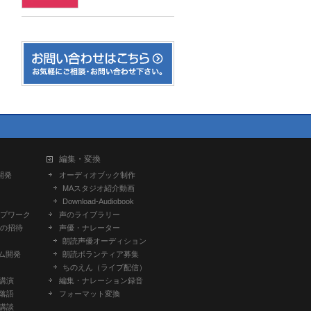
編集・変換
開発
オーディオブック制作
MAスタジオ紹介動画
Download-Audiobook
プワーク
声のライブラリー
の招待
声優・ナレーター
朗読声優オーディション
ム開発
朗読ボランティア募集
ちのえん（ライブ配信）
-講演
編集・ナレーション録音
-落語
フォーマット変換
-講談