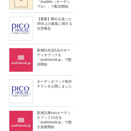
「Audible（オーディ
ブル）」で配信開始
【重要】弊社を装った
SNS上の募集に関する
注意喚起
新潮社作品5点のオー
ディオブックを
「audiobook.jp」で配
信開始
オーディオブック制作
チラシを公開しました
新潮文庫nexオーディ
オブック13点を
「audiobook.jp」で聴
き放題開始