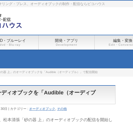
ーサリング・プレス、オーディオブックの制作・配信ならピコハウス
VD・ブルーレイ
開発・アプリ
編集・変換
dvd・Blu-ray
Development
Edit・Convers
の器 上」のオーディオブックを「Audible（オーディブル）」で配信開始
ディオブックを「Audible（オーディブ
月30日
カテゴリー :
オーディオブック
,
その他
いて、松本清張「砂の器 上」のオーディオブックの配信を開始し