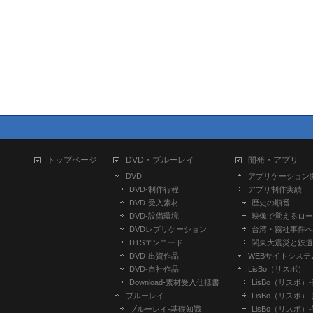
トップページ
DVD・ブルーレイ
開発・アプリ
DVD
アプリケーション
DVD-制作行程
アプリ制作実績
DVD-受入素材
歴史の順番
DVD-設備環境
映像で覚えるロー
DVDレプリケーション
台湾・霧社事件へ
DTSエンコード
関東大震災と鉄道
DVD-出資作品
WEBサイトシステ
DVD-自社作品
LisBo（リスボ）
​Download-素材受入仕様書
LisBo（リスボ）
ブルーレイ
LisBo（リスボ）
ブルーレイ-基礎知識
LisBo（リスボ）