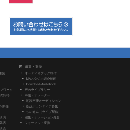
編集・変換
開発
オーディオブック制作
MAスタジオ紹介動画
Download-Audiobook
プワーク
声のライブラリー
の招待
声優・ナレーター
朗読声優オーディション
ム開発
朗読ボランティア募集
ちのえん（ライブ配信）
-講演
編集・ナレーション録音
-落語
フォーマット変換
-講談