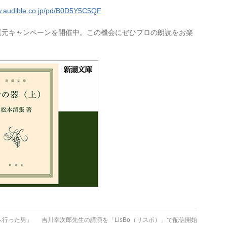
w.audible.co.jp/pd/B0D5Y5C5QF
0円分還元キャンペーンを開催中。この機会にぜひプロの朗読をお楽
へ行った男」
吉川幸次郎先生の講演を「LisBo（リスボ）」で配信開始