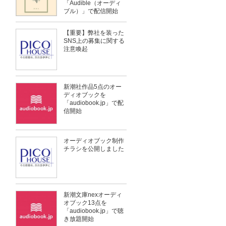
「Audible（オーディ
ブル）」で配信開始
【重要】弊社を装った
SNS上の募集に関する
注意喚起
新潮社作品5点のオー
ディオブックを
「audiobook.jp」で配
信開始
オーディオブック制作
チラシを公開しました
新潮文庫nexオーディ
オブック13点を
「audiobook.jp」で聴
き放題開始