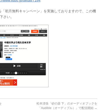
://www.lisbo.jp/detail/7184
る「初月無料キャンペーン」を実施しておりますので、この機
し下さい。
を
松本清張「砂の器 下」のオーディオブックを
「Audible（オーディブル）」で配信開始
→