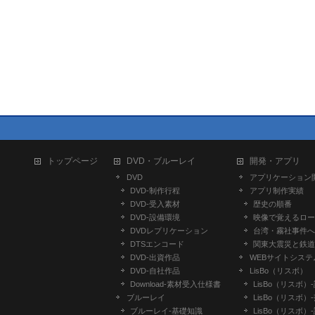
トップページ
DVD・ブルーレイ
開発・アプリ
DVD
アプリケーション
DVD-制作行程
アプリ制作実績
DVD-受入素材
歴史の順番
DVD-設備環境
映像で覚えるロー
DVDレプリケーション
台湾・霧社事件へ
DTSエンコード
関東大震災と鉄道
DVD-出資作品
WEBサイトシステ
DVD-自社作品
LisBo（リスボ）
​Download-素材受入仕様書
LisBo（リスボ）
ブルーレイ
LisBo（リスボ）
ブルーレイ-基礎知識
LisBo（リスボ）