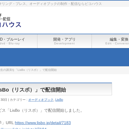
ーサリング・プレス、オーディオブックの制作・配信ならピコハウス
VD・ブルーレイ
開発・アプリ
編集・変換
dvd・Blu-ray
Development
Edit・Convers
生の講演を「LisBo（リスボ）」で配信開始
sBo（リスボ）」で配信開始
月30日
カテゴリー :
オーディオブック
,
LisBo
ス「LisBo（リスボ）」で配信開始しました。
」URL:
https://www.lisbo.jp/detail/7183