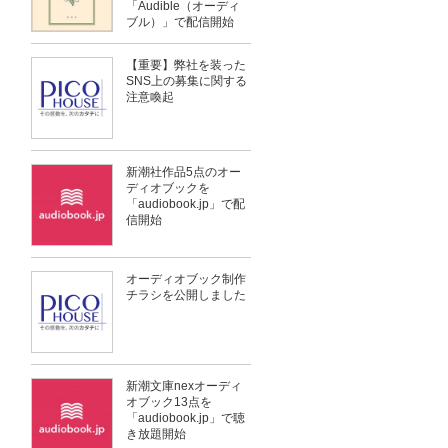
「Audible（オーディ
ブル）」で配信開始
【重要】弊社を装った
SNS上の募集に関する
注意喚起
新潮社作品5点のオー
ディオブックを
「audiobook.jp」で配
信開始
オーディオブック制作
チラシを公開しました
新潮文庫nexオーディ
オブック13点を
「audiobook.jp」で聴
き放題開始