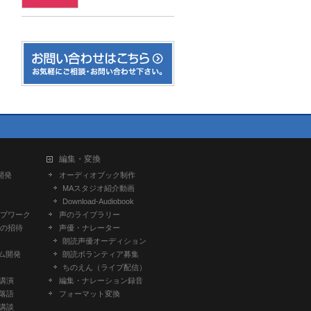
編集・変換
開発
オーディオブック制作
MAスタジオ紹介動画
Download-Audiobook
プワーク
声のライブラリー
の招待
声優・ナレーター
朗読声優オーディション
ム開発
朗読ボランティア募集
ちのえん（ライブ配信）
-講演
編集・ナレーション録音
-落語
フォーマット変換
-講談