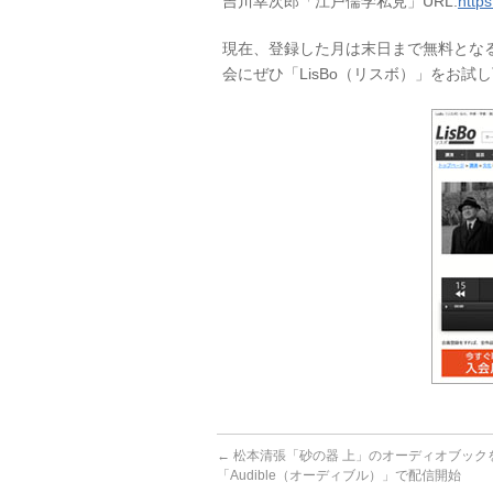
吉川幸次郎「江戸儒学私見」URL:
https
現在、登録した月は末日まで無料とな
会にぜひ「LisBo（リスボ）」をお試
←
松本清張「砂の器 上」のオーディオブック
「Audible（オーディブル）」で配信開始