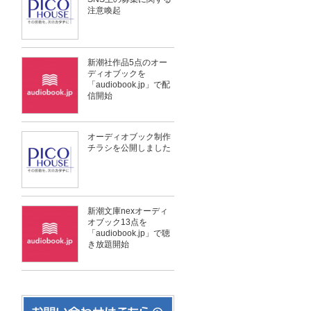
注意喚起
新潮社作品5点のオー
ディオブックを
「audiobook.jp」で配
信開始
オーディオブック制作
チラシを公開しました
新潮文庫nexオーディ
オブック13点を
「audiobook.jp」で聴
き放題開始