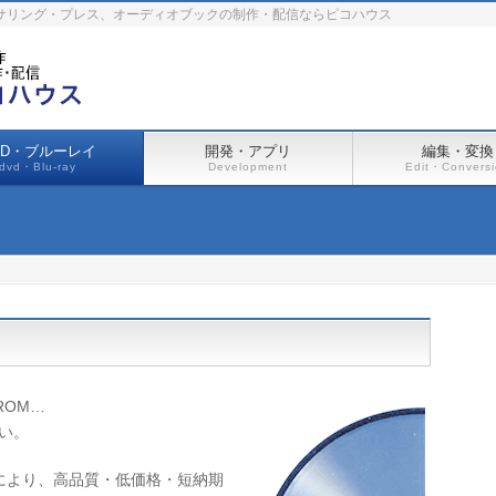
ーサリング・プレス、オーディオブックの制作・配信ならピコハウス
VD・ブルーレイ
開発・アプリ
編集・変換
dvd・Blu-ray
Development
Edit・Convers
ROM…
い。
により、高品質・低価格・短納期