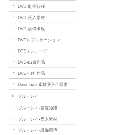
DVD-制作行程
DVD-受入素材
DVD-設備環境
DVDレプリケーション
DTSエンコード
DVD-出資作品
DVD-自社作品
​Download-素材受入仕様書
ブルーレイ
ブルーレイ-基礎知識
ブルーレイ-受入素材
ブルーレイ-設備環境