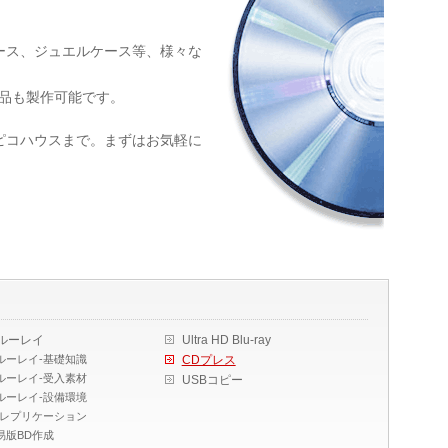
ース、ジュエルケース等、様々な
商品も製作可能です。
ピコハウスまで。まずはお気軽に
ルーレイ
Ultra HD Blu-ray
ルーレイ-基礎知識
CDプレス
ルーレイ-受入素材
USBコピー
ルーレイ-設備環境
Dレプリケーション
易版BD作成