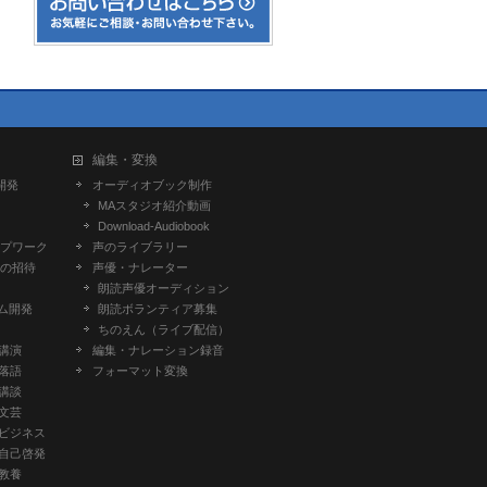
編集・変換
開発
オーディオブック制作
MAスタジオ紹介動画
Download-Audiobook
プワーク
声のライブラリー
の招待
声優・ナレーター
朗読声優オーディション
ム開発
朗読ボランティア募集
ちのえん（ライブ配信）
-講演
編集・ナレーション録音
-落語
フォーマット変換
-講談
-文芸
-ビジネス
-自己啓発
-教養