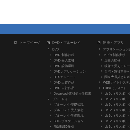
トップページ
DVD・ブルーレイ
開発・アプリ
DVD
アプリケーション
DVD-制作行程
アプリ制作実績
DVD-受入素材
歴史の順番
DVD-設備環境
映像で覚えるロー
DVDレプリケーション
台湾・霧社事件へ
DTSエンコード
関東大震災と鉄道
DVD-出資作品
WEBサイトシステ
DVD-自社作品
LisBo（リスボ）
​Download-素材受入仕様書
LisBo（リスボ）
ブルーレイ
LisBo（リスボ）
ブルーレイ-基礎知識
LisBo（リスボ）
ブルーレイ-受入素材
LisBo（リスボ）
ブルーレイ-設備環境
LisBo（リスボ）
BDレプリケーション
LisBo（リスボ）
簡易版BD作成
LisBo（リスボ）