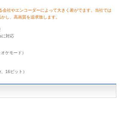
する会社やエンコーダーによって大きく差がでます。当社では
を活かし、高画質を追求致します。
理
sに対応
/カラオケモード）
z、16ビット）