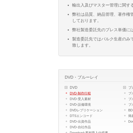
輸出入及びマスター管理に関す
弊社は品質、納品管理、著作権
しております。
弊社製造委託先のプレス単価には
製造委託先ではバルク生産のみ
致します。
DVD・ブルーレイ
DVD
ブ
DVD-制作行程
ブ
DVD-受入素材
ブ
DVD-設備環境
ブ
DVDレプリケーション
B
DTSエンコード
簡
DVD-出資作品
​D
DVD-自社作品
​Download-素材受入仕様書