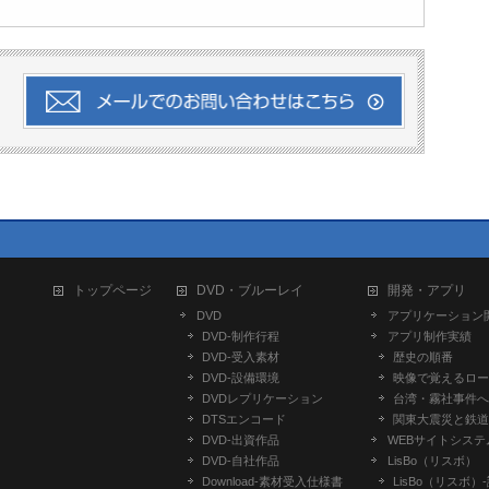
トップページ
DVD・ブルーレイ
開発・アプリ
DVD
アプリケーション
DVD-制作行程
アプリ制作実績
DVD-受入素材
歴史の順番
DVD-設備環境
映像で覚えるロー
DVDレプリケーション
台湾・霧社事件へ
DTSエンコード
関東大震災と鉄道
DVD-出資作品
WEBサイトシステ
DVD-自社作品
LisBo（リスボ）
​Download-素材受入仕様書
LisBo（リスボ）