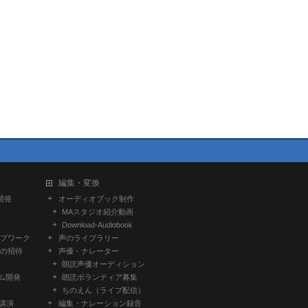
編集・変換
開発
オーディオブック制作
MAスタジオ紹介動画
Download-Audiobook
プワーク
声のライブラリー
の招待
声優・ナレーター
朗読声優オーディション
ム開発
朗読ボランティア募集
ちのえん（ライブ配信）
-講演
編集・ナレーション録音