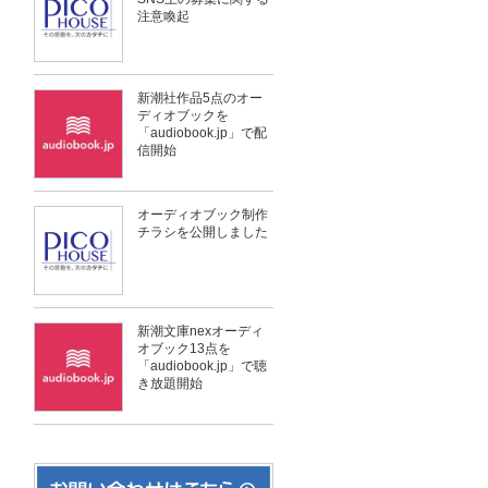
注意喚起
新潮社作品5点のオー
ディオブックを
「audiobook.jp」で配
信開始
オーディオブック制作
チラシを公開しました
新潮文庫nexオーディ
オブック13点を
「audiobook.jp」で聴
き放題開始