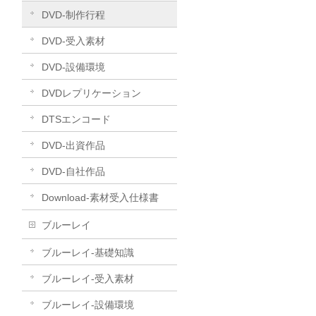
DVD-制作行程
DVD-受入素材
DVD-設備環境
DVDレプリケーション
DTSエンコード
DVD-出資作品
DVD-自社作品
​Download-素材受入仕様書
ブルーレイ
ブルーレイ-基礎知識
ブルーレイ-受入素材
ブルーレイ-設備環境