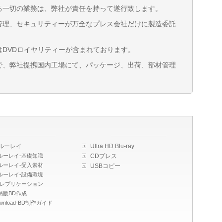
る一切の業務は、弊社が責任を持って遂行致します。
管理、セキュリティーが万全なプレス会社だけに製造委託
DVDロイヤリティーが含まれております。
で、弊社提携国内工場にて、パッケージ、出荷、部材管理
ルーレイ
Ultra HD Blu-ray
ルーレイ-基礎知識
CDプレス
ルーレイ-受入素材
USBコピー
ルーレイ-設備環境
Dレプリケーション
易版BD作成
ownload-BD制作ガイド