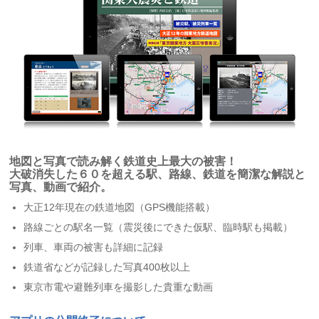
地図と写真で読み解く鉄道史上最大の被害！
大破消失した６０を超える駅、路線、鉄道を簡潔な解説と
写真、動画で紹介。
大正12年現在の鉄道地図（GPS機能搭載）
路線ごとの駅名一覧（震災後にできた仮駅、臨時駅も掲載）
列車、車両の被害も詳細に記録
鉄道省などが記録した写真400枚以上
東京市電や避難列車を撮影した貴重な動画