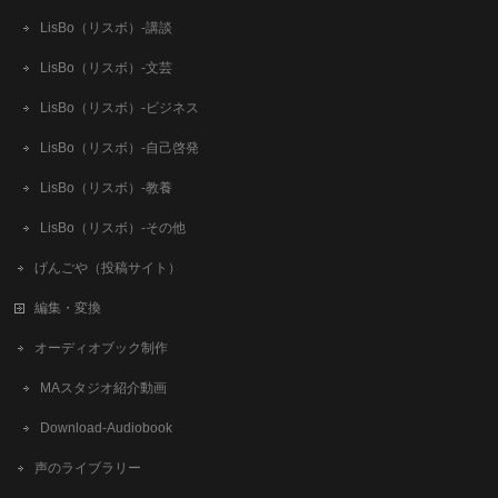
LisBo（リスボ）-講談
LisBo（リスボ）-文芸
LisBo（リスボ）-ビジネス
LisBo（リスボ）-自己啓発
LisBo（リスボ）-教養
LisBo（リスボ）-その他
げんごや（投稿サイト）
編集・変換
オーディオブック制作
MAスタジオ紹介動画
Download-Audiobook
声のライブラリー