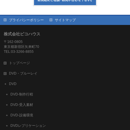
プライバシーポリシー
サイトマップ
株式会社ピコハウス
〒162-0805
東京都新宿区矢来町70
TEL:03-3266-8855
トップページ
DVD・ブルーレイ
DVD
DVD-制作行程
DVD-受入素材
DVD-設備環境
DVDレプリケーション