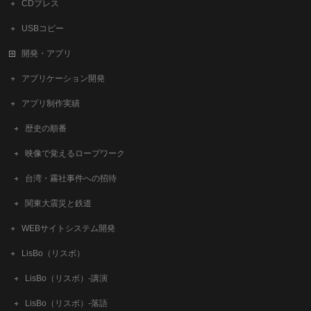
CDプレス
USBコピー
開発・アプリ
アプリケーション開発
アプリ制作実績
歴史の順番
映像で覚えるロープワーク
台湾・霧社事件への招待
関東大震災と鉄道
WEBサイトシステム開発
LisBo（リスボ）
LisBo（リスボ）-講演
LisBo（リスボ）-落語