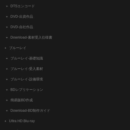
DTSエンコード
DVD-出資作品
DVD-自社作品
​Download-素材受入仕様書
ブルーレイ
ブルーレイ-基礎知識
ブルーレイ-受入素材
ブルーレイ-設備環境
BDレプリケーション
簡易版BD作成
​Download-BD制作ガイド
Ultra HD Blu-ray