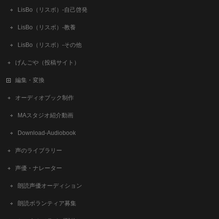
LisBo（リスボ）-自己啓発
LisBo（リスボ）-教養
LisBo（リスボ）-その他
げんごや（投稿サイト）
編集・変換
オーディオブック制作
MAスタジオ紹介動画
Download-Audiobook
声のライブラリー
声優・ナレーター
朗読声優オーディション
朗読ボランティア募集