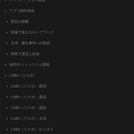
アプリ制作実績
歴史の順番
映像で覚えるロープワーク
台湾・霧社事件への招待
関東大震災と鉄道
WEBサイトシステム開発
LisBo（リスボ）
LisBo（リスボ）-講演
LisBo（リスボ）-落語
LisBo（リスボ）-講談
LisBo（リスボ）-文芸
LisBo（リスボ）-ビジネス