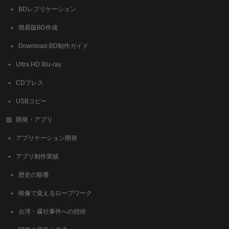
BDレプリケーション
簡易版BD作成
​Download-BD制作ガイド
Ultra HD Blu-ray
CDプレス
USBコピー
開発・アプリ
アプリケーション開発
アプリ制作実績
歴史の順番
映像で覚えるロープワーク
台湾・霧社事件への招待