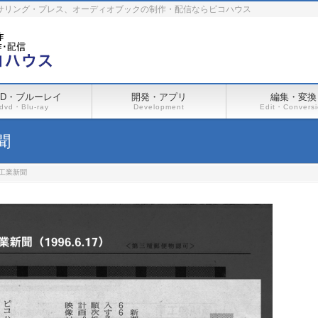
ーサリング・プレス、オーディオブックの制作・配信ならピコハウス
VD・ブルーレイ
開発・アプリ
編集・変換
dvd・Blu-ray
Development
Edit・Convers
新聞
日刊工業新聞