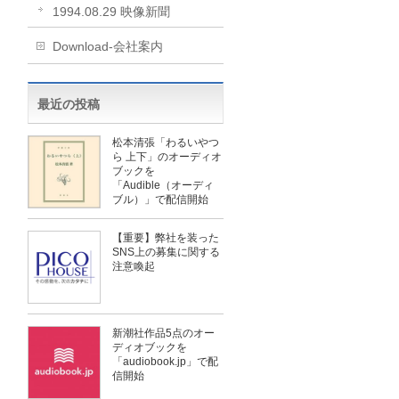
1994.08.29 映像新聞
Download-会社案内
最近の投稿
松本清張「わるいやつ
ら 上下」のオーディオ
ブックを
「Audible（オーディ
ブル）」で配信開始
【重要】弊社を装った
SNS上の募集に関する
注意喚起
新潮社作品5点のオー
ディオブックを
「audiobook.jp」で配
信開始