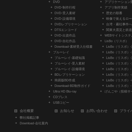
DVD
アプリケーション
DVD-制作行程
アプリ制作実績
DVD-受入素材
歴史の順番
DVD-設備環境
映像で覚えるロー
DVDレプリケーション
台湾・霧社事件へ
DTSエンコード
関東大震災と鉄道
DVD-出資作品
WEBサイトシステ
DVD-自社作品
LisBo（リスボ）
​Download-素材受入仕様書
LisBo（リスボ）
ブルーレイ
LisBo（リスボ）
ブルーレイ-基礎知識
LisBo（リスボ）
ブルーレイ-受入素材
LisBo（リスボ）
ブルーレイ-設備環境
LisBo（リスボ）
BDレプリケーション
LisBo（リスボ）
簡易版BD作成
LisBo（リスボ）
​Download-BD制作ガイド
LisBo（リスボ）
Ultra HD Blu-ray
げんごや（投稿サ
CDプレス
USBコピー
会社概要
お知らせ
お問い合わせ
プライ
弊社掲載記事
Download-会社案内