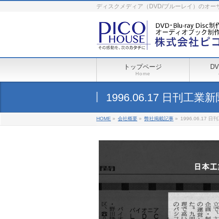
ディスクメディア（DVD/ブルーレイ）のオ
トップページ
D
Home
1996.06.17 日刊工業
HOME
»
会社概要
»
弊社掲載記事
»
1996.06.17 