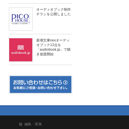
オーディオブック制作
チラシを公開しました
新潮文庫nexオーディ
オブック13点を
「audiobook.jp」で聴
き放題開始
編集・変換