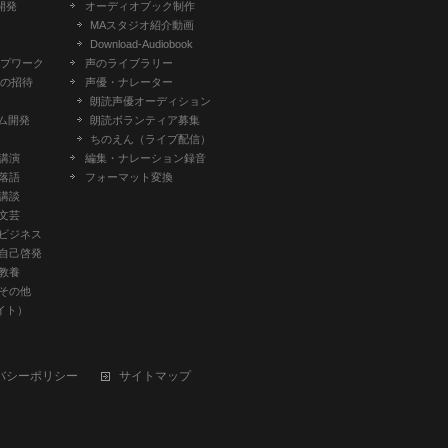
開発
オーディオブック制作
MAスタジオ紹介動画
Download-Audiobook
プワーク
声のライブラリー
の招待
声優・ナレーター
朗読声優オーディション
ム開発
朗読ボランティア募集
ちのえん（ライブ配信）
-講演
編集・ナレーション録音
-落語
フォーマット変換
-講談
-文芸
-ビジネス
-自己啓発
-教養
-その他
イト）
バシーポリシー
サイトマップ