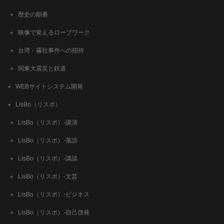
歴史の順番
映像で覚えるロープワーク
台湾・霧社事件への招待
関東大震災と鉄道
WEBサイトシステム開発
LisBo（リスボ）
LisBo（リスボ）-講演
LisBo（リスボ）-落語
LisBo（リスボ）-講談
LisBo（リスボ）-文芸
LisBo（リスボ）-ビジネス
LisBo（リスボ）-自己啓発