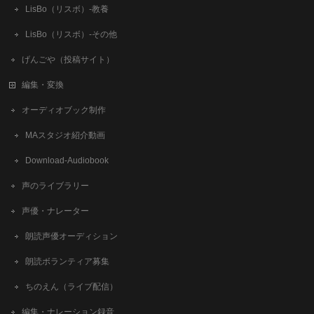
LisBo（リスボ）-教養
LisBo（リスボ）-その他
げんごや（投稿サイト）
編集・変換
オーディオブック制作
MAスタジオ紹介動画
Download-Audiobook
声のライブラリー
声優・ナレーター
朗読声優オーディション
朗読ボランティア募集
ちのえん（ライブ配信）
編集・ナレーション録音