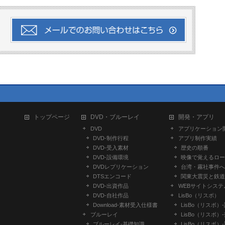
トップページ
DVD・ブルーレイ
開発・アプリ
DVD
アプリケーション
DVD-制作行程
アプリ制作実績
DVD-受入素材
歴史の順番
DVD-設備環境
映像で覚えるロー
DVDレプリケーション
台湾・霧社事件へ
DTSエンコード
関東大震災と鉄道
DVD-出資作品
WEBサイトシステ
DVD-自社作品
LisBo（リスボ）
​Download-素材受入仕様書
LisBo（リスボ）
ブルーレイ
LisBo（リスボ）
ブルーレイ-基礎知識
LisBo（リスボ）