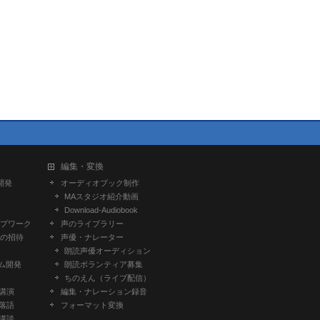
編集・変換
開発
オーディオブック制作
MAスタジオ紹介動画
Download-Audiobook
プワーク
声のライブラリー
の招待
声優・ナレーター
朗読声優オーディション
ム開発
朗読ボランティア募集
ちのえん（ライブ配信）
-講演
編集・ナレーション録音
-落語
フォーマット変換
-講談