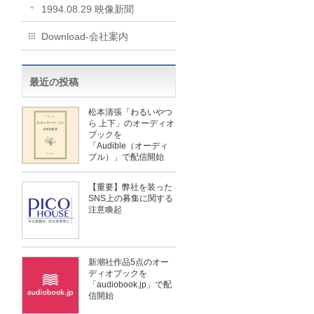
1994.08.29 映像新聞
Download-会社案内
最近の投稿
松本清張「わるいやつ
ら 上下」のオーディオ
ブックを
「Audible（オーディ
ブル）」で配信開始
【重要】弊社を装った
SNS上の募集に関する
注意喚起
新潮社作品5点のオー
ディオブックを
「audiobook.jp」で配
信開始