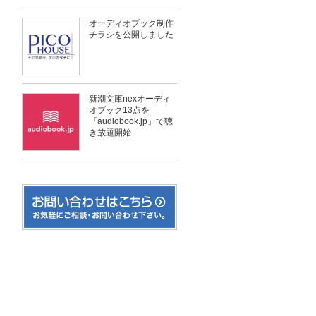
オーディオブック制作
チラシを公開しました
新潮文庫nexオーディ
オブック13点を
「audiobook.jp」で聴
き放題開始