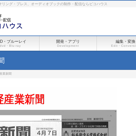
ーサリング・プレス、オーディオブックの制作・配信ならピコハウス
VD・ブルーレイ
開発・アプリ
編集・変換
dvd・Blu-ray
Development
Edit・Convers
新聞
日経産業新聞