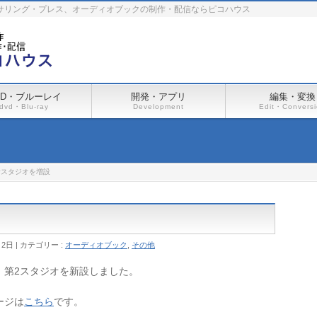
ーサリング・プレス、オーディオブックの制作・配信ならピコハウス
VD・ブルーレイ
開発・アプリ
編集・変換
dvd・Blu-ray
Development
Edit・Convers
音スタジオを増設
月2日
カテゴリー :
オーディオブック
,
その他
、第2スタジオを新設しました。
ージは
こちら
です。