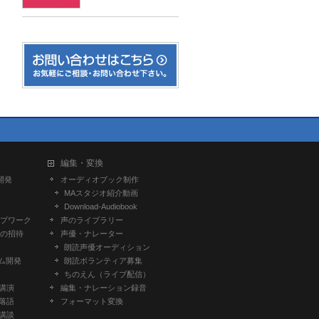
編集・変換
開発
オーディオブック制作
MAスタジオ紹介動画
Download-Audiobook
プワーク
声のライブラリー
の招待
声優・ナレーター
朗読声優オーディション
ム開発
朗読ボランティア募集
ちのえん（ライブ配信）
-講演
編集・ナレーション録音
-落語
フォーマット変換
-講談