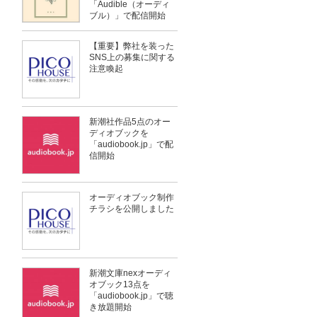
「Audible（オーディ
ブル）」で配信開始
【重要】弊社を装った
SNS上の募集に関する
注意喚起
新潮社作品5点のオー
ディオブックを
「audiobook.jp」で配
信開始
オーディオブック制作
チラシを公開しました
新潮文庫nexオーディ
オブック13点を
「audiobook.jp」で聴
き放題開始