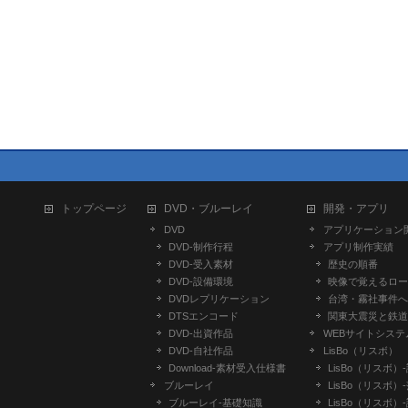
トップページ
DVD・ブルーレイ
開発・アプリ
DVD
アプリケーション
DVD-制作行程
アプリ制作実績
DVD-受入素材
歴史の順番
DVD-設備環境
映像で覚えるロー
DVDレプリケーション
台湾・霧社事件へ
DTSエンコード
関東大震災と鉄道
DVD-出資作品
WEBサイトシステ
DVD-自社作品
LisBo（リスボ）
​Download-素材受入仕様書
LisBo（リスボ）
ブルーレイ
LisBo（リスボ）
ブルーレイ-基礎知識
LisBo（リスボ）