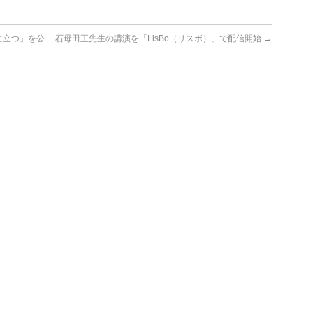
に立つ」を公
石母田正先生の講演を「LisBo（リスボ）」で配信開始
→