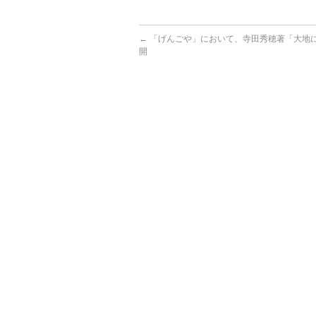
←
「げんごや」において、寺田秀穂著「大地
開