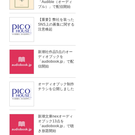
「Audible（オーディ
ブル）」で配信開始
【重要】弊社を装った
SNS上の募集に関する
注意喚起
新潮社作品5点のオー
ディオブックを
「audiobook.jp」で配
信開始
オーディオブック制作
チラシを公開しました
新潮文庫nexオーディ
オブック13点を
「audiobook.jp」で聴
き放題開始