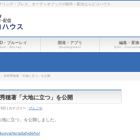
ーサリング・プレス、オーディオブックの制作・配信ならピコハウス
VD・ブルーレイ
開発・アプリ
編集・変換
dvd・Blu-ray
Development
Edit・Convers
て、寺田秀穂著「大地に立つ」を公開
秀穂著「大地に立つ」を公開
月5日
カテゴリー :
げんごや
大地に立つ」を公開しました。
akusya/teradahideho/