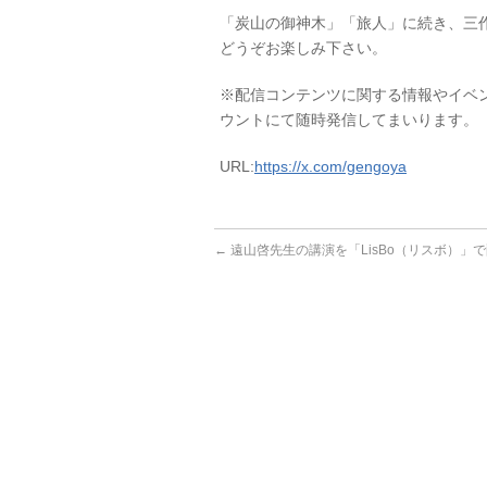
「炭山の御神木」「旅人」に続き、三
どうぞお楽しみ下さい。
※配信コンテンツに関する情報やイベント
ウントにて随時発信してまいります。
URL:
https://x.com/gengoya
←
遠山啓先生の講演を「LisBo（リスボ）」