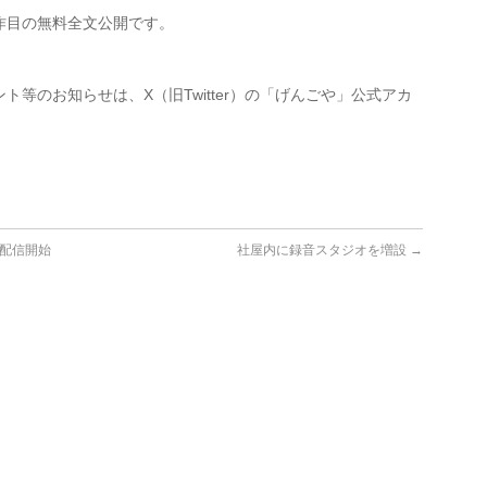
作目の無料全文公開です。
等のお知らせは、X（旧Twitter）の「げんごや」公式アカ
で配信開始
社屋内に録音スタジオを増設
→