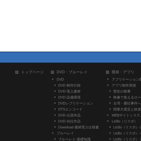
トップページ
DVD・ブルーレイ
開発・アプリ
DVD
アプリケーション
DVD-制作行程
アプリ制作実績
DVD-受入素材
歴史の順番
DVD-設備環境
映像で覚えるロー
DVDレプリケーション
台湾・霧社事件へ
DTSエンコード
関東大震災と鉄道
DVD-出資作品
WEBサイトシステ
DVD-自社作品
LisBo（リスボ）
​Download-素材受入仕様書
LisBo（リスボ）
ブルーレイ
LisBo（リスボ）
ブルーレイ-基礎知識
LisBo（リスボ）