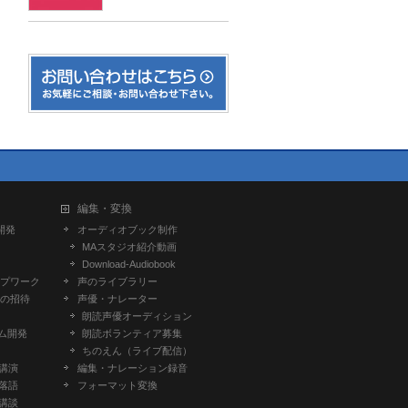
編集・変換
開発
オーディオブック制作
MAスタジオ紹介動画
Download-Audiobook
プワーク
声のライブラリー
の招待
声優・ナレーター
朗読声優オーディション
ム開発
朗読ボランティア募集
ちのえん（ライブ配信）
-講演
編集・ナレーション録音
-落語
フォーマット変換
-講談