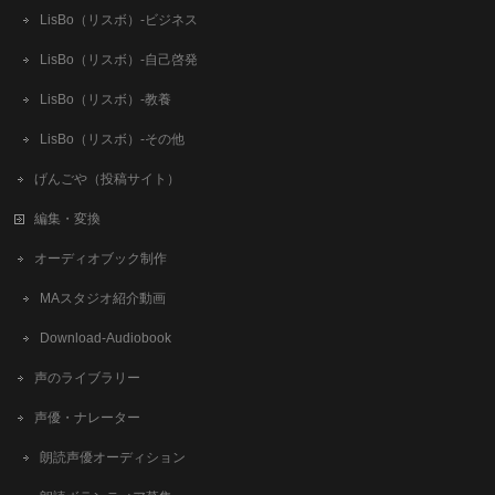
LisBo（リスボ）-ビジネス
LisBo（リスボ）-自己啓発
LisBo（リスボ）-教養
LisBo（リスボ）-その他
げんごや（投稿サイト）
編集・変換
オーディオブック制作
MAスタジオ紹介動画
Download-Audiobook
声のライブラリー
声優・ナレーター
朗読声優オーディション