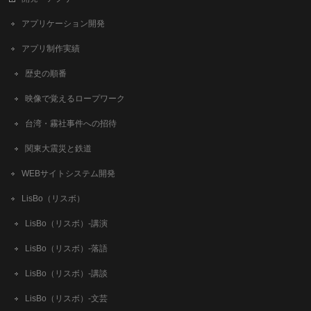
アプリケーション開発
アプリ制作実績
歴史の順番
映像で覚えるロープワーク
台湾・霧社事件への招待
関東大震災と鉄道
WEBサイトシステム開発
LisBo（リスボ）
LisBo（リスボ）-講演
LisBo（リスボ）-落語
LisBo（リスボ）-講談
LisBo（リスボ）-文芸