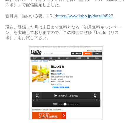
スボ）」で配信開始しました。
香月凛「猫のいる夜」URL:
https://www.lisbo.jp/detail/4527
現在、登録した月は末日まで無料となる「初月無料キャンペー
ン」を実施しておりますので、この機会にぜひ「LisBo（リス
ボ）」をお試し下さい。