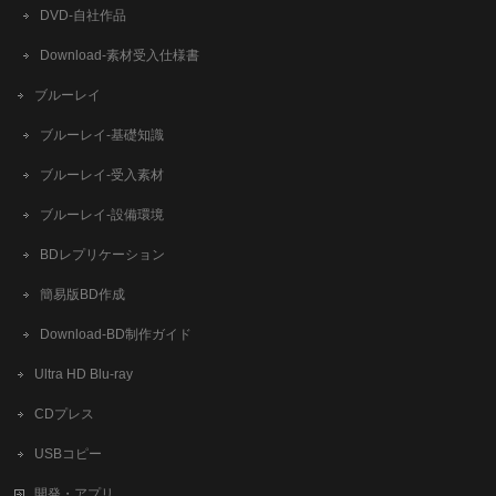
DVD-自社作品
​Download-素材受入仕様書
ブルーレイ
ブルーレイ-基礎知識
ブルーレイ-受入素材
ブルーレイ-設備環境
BDレプリケーション
簡易版BD作成
​Download-BD制作ガイド
Ultra HD Blu-ray
CDプレス
USBコピー
開発・アプリ