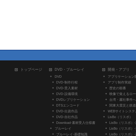
トップページ
DVD・ブルーレイ
開発・アプリ
DVD
アプリケーション
DVD-制作行程
アプリ制作実績
DVD-受入素材
歴史の順番
DVD-設備環境
映像で覚えるロー
DVDレプリケーション
台湾・霧社事件へ
DTSエンコード
関東大震災と鉄道
DVD-出資作品
WEBサイトシステ
DVD-自社作品
LisBo（リスボ）
​Download-素材受入仕様書
LisBo（リスボ）
ブルーレイ
LisBo（リスボ）
ブルーレイ-基礎知識
LisBo（リスボ）