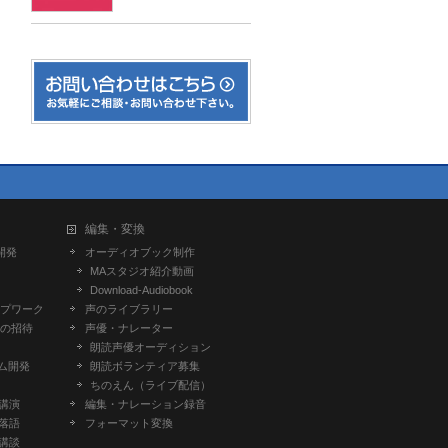
編集・変換
開発
オーディオブック制作
MAスタジオ紹介動画
Download-Audiobook
プワーク
声のライブラリー
の招待
声優・ナレーター
朗読声優オーディション
ム開発
朗読ボランティア募集
ちのえん（ライブ配信）
-講演
編集・ナレーション録音
-落語
フォーマット変換
-講談