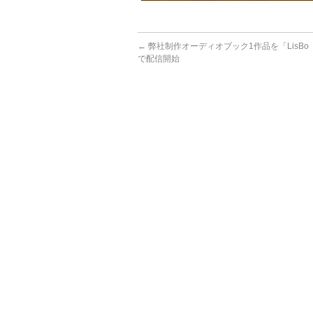
←
弊社制作オーディオブック1作品を「LisB
で配信開始