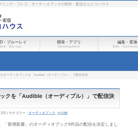
ーサリング・プレス、オーディオブックの制作・配信ならピコハウス
VD・ブルーレイ
開発・アプリ
編集・変換
dvd・Blu-ray
Development
Edit・Convers
のオーディオブックを「Audible（オーディブル）」で配信決定
クを「Audible（オーディブル）」で配信決
月2日
カテゴリー :
オーディオブック
,
その他
いて、「新潮新書」のオーディオブック9作品の配信を決定しまし