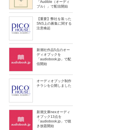
「Audible（オーディ
ブル）」で配信開始
【重要】弊社を装った
SNS上の募集に関する
注意喚起
新潮社作品5点のオー
ディオブックを
「audiobook.jp」で配
信開始
オーディオブック制作
チラシを公開しました
新潮文庫nexオーディ
オブック13点を
「audiobook.jp」で聴
き放題開始