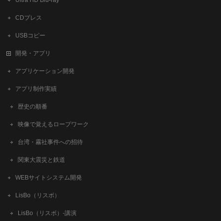
Ultra HD Blu-ray
CDプレス
USBコピー
開発・アプリ
アプリケーション開発
アプリ制作実績
歴史の順番
映像で覚えるロープワーク
台湾・霧社事件への招待
関東大震災と鉄道
WEBサイトシステム開発
LisBo（リスボ）
LisBo（リスボ）-講演