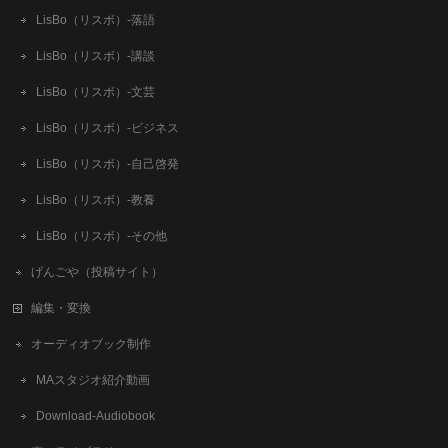
LisBo（リスボ）-落語
LisBo（リスボ）-講談
LisBo（リスボ）-文芸
LisBo（リスボ）-ビジネス
LisBo（リスボ）-自己啓発
LisBo（リスボ）-教養
LisBo（リスボ）-その他
げんごや（投稿サイト）
編集・変換
オーディオブック制作
MAスタジオ紹介動画
Download-Audiobook