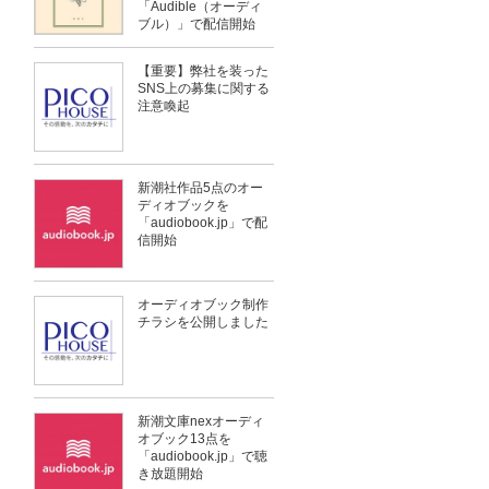
「Audible（オーディ
ブル）」で配信開始
【重要】弊社を装った
SNS上の募集に関する
注意喚起
新潮社作品5点のオー
ディオブックを
「audiobook.jp」で配
信開始
オーディオブック制作
チラシを公開しました
新潮文庫nexオーディ
オブック13点を
「audiobook.jp」で聴
き放題開始