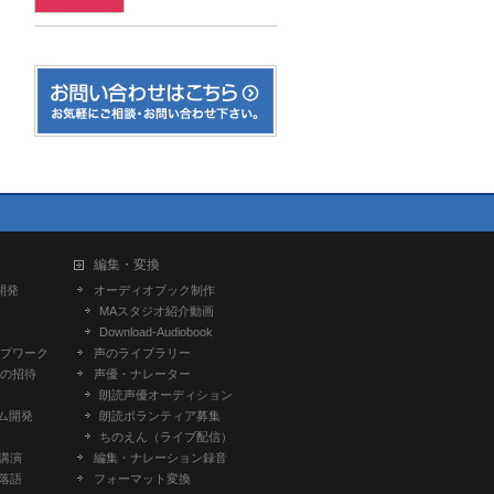
編集・変換
開発
オーディオブック制作
MAスタジオ紹介動画
Download-Audiobook
プワーク
声のライブラリー
の招待
声優・ナレーター
朗読声優オーディション
ム開発
朗読ボランティア募集
ちのえん（ライブ配信）
-講演
編集・ナレーション録音
-落語
フォーマット変換