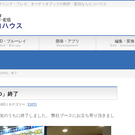
ーサリング・プレス、オーディオブックの制作・配信ならピコハウス
VD・ブルーレイ
開発・アプリ
編集・変換
dvd・Blu-ray
Development
Edit・Convers
EXPO」終了
PO」終了
16日
カテゴリー :
EXPO
大盛況のうちに終了しました。 弊社ブースにお立ち寄り頂きまし