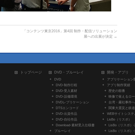
「コンテンツ東京2016」第4回 制作・配信ソリューション
展への出展が決定
→
トップページ
DVD・ブルーレイ
開発・アプリ
DVD
アプリケーション
DVD-制作行程
アプリ制作実績
DVD-受入素材
歴史の順番
DVD-設備環境
映像で覚えるロー
DVDレプリケーション
台湾・霧社事件へ
DTSエンコード
関東大震災と鉄道
DVD-出資作品
WEBサイトシステ
DVD-自社作品
LisBo（リスボ）
​Download-素材受入仕様書
LisBo（リスボ）
ブルーレイ
LisBo（リスボ）