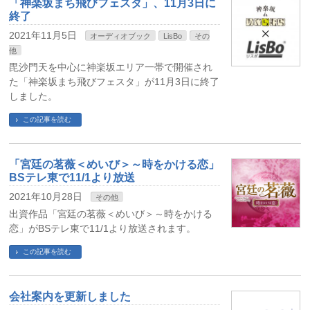
「神楽坂まち飛びフェスタ」、11月3日に
終了
2021年11月5日
オーディオブック
LisBo
その
他
毘沙門天を中心に神楽坂エリア一帯で開催され
た「神楽坂まち飛びフェスタ」が11月3日に終了
しました。
この記事を読む
「宮廷の茗薇＜めいび＞～時をかける恋」
BSテレ東で11/1より放送
2021年10月28日
その他
出資作品「宮廷の茗薇＜めいび＞～時をかける
恋」がBSテレ東で11/1より放送されます。
この記事を読む
会社案内を更新しました