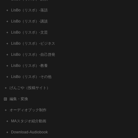
LisBo（リスボ）-落語
LisBo（リスボ）-講談
LisBo（リスボ）-文芸
LisBo（リスボ）-ビジネス
LisBo（リスボ）-自己啓発
LisBo（リスボ）-教養
LisBo（リスボ）-その他
げんごや（投稿サイト）
編集・変換
オーディオブック制作
MAスタジオ紹介動画
Download-Audiobook