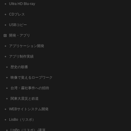
Ultra HD Blu-ray
CDプレス
USBコピー
開発・アプリ
アプリケーション開発
アプリ制作実績
歴史の順番
映像で覚えるロープワーク
台湾・霧社事件への招待
関東大震災と鉄道
WEBサイトシステム開発
LisBo（リスボ）
LisBo（リスボ）-講演