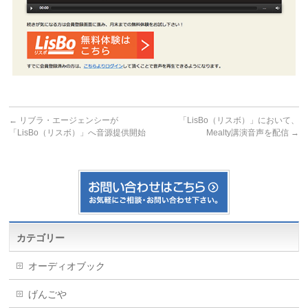
←
リブラ・エージェンシーが
「LisBo（リスボ）」において、
「LisBo（リスボ）」へ音源提供開始
Mealty講演音声を配信
→
カテゴリー
オーディオブック
げんごや