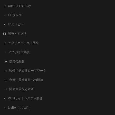
Ultra HD Blu-ray
CDプレス
USBコピー
開発・アプリ
アプリケーション開発
アプリ制作実績
歴史の順番
映像で覚えるロープワーク
台湾・霧社事件への招待
関東大震災と鉄道
WEBサイトシステム開発
LisBo（リスボ）