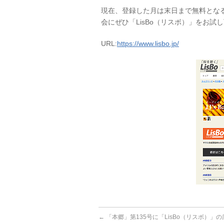
現在、登録した月は末日まで無料とな
会にぜひ「LisBo（リスボ）」をお試
URL:
https://www.lisbo.jp/
←
「本郷」第135号に「LisBo（リスボ）」