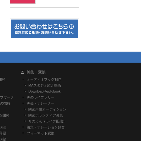
編集・変換
開発
オーディオブック制作
MAスタジオ紹介動画
Download-Audiobook
プワーク
声のライブラリー
の招待
声優・ナレーター
朗読声優オーディション
ム開発
朗読ボランティア募集
ちのえん（ライブ配信）
-講演
編集・ナレーション録音
-落語
フォーマット変換
-講談