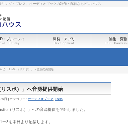
ーサリング・プレス、オーディオブックの制作・配信ならピコハウス
VD・ブルーレイ
開発・アプリ
編集・変換
dvd・Blu-ray
Development
Edit・Convers
JJ’s Barが「LisBo（リスボ）」へ音源提供開始
LisBo（リスボ）」へ音源提供開始
月30日
カテゴリー :
オーディオブック
,
LisBo
ビス「LisBo（リスボ）」への音源提供を開始しました。
ズン1〜3を本日より配信します。