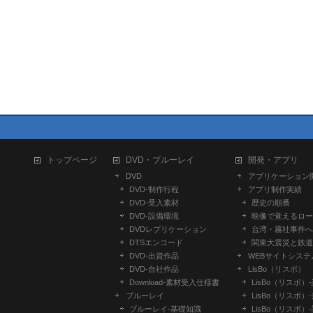
トップページ
DVD・ブルーレイ
開発・アプリ
DVD
アプリケーション
DVD-制作行程
アプリ制作実績
DVD-受入素材
歴史の順番
DVD-設備環境
映像で覚えるロー
DVDレプリケーション
台湾・霧社事件へ
DTSエンコード
関東大震災と鉄道
DVD-出資作品
WEBサイトシステ
DVD-自社作品
LisBo（リスボ）
​Download-素材受入仕様書
LisBo（リスボ）
ブルーレイ
LisBo（リスボ）
ブルーレイ-基礎知識
LisBo（リスボ）