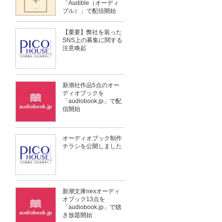
「Audible（オーディ
ブル）」で配信開始
【重要】弊社を装った
SNS上の募集に関する
注意喚起
新潮社作品5点のオー
ディオブックを
「audiobook.jp」で配
信開始
オーディオブック制作
チラシを公開しました
新潮文庫nexオーディ
オブック13点を
「audiobook.jp」で聴
き放題開始