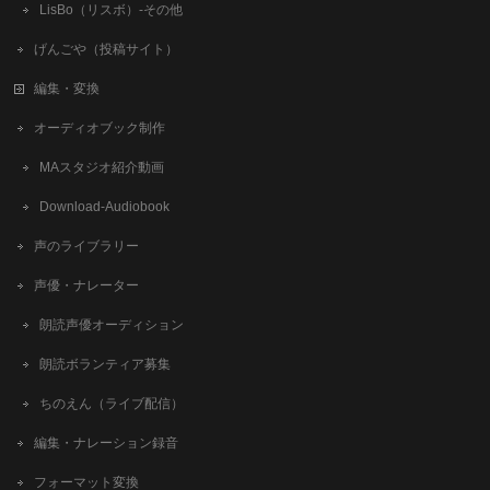
LisBo（リスボ）-その他
げんごや（投稿サイト）
編集・変換
オーディオブック制作
MAスタジオ紹介動画
Download-Audiobook
声のライブラリー
声優・ナレーター
朗読声優オーディション
朗読ボランティア募集
ちのえん（ライブ配信）
編集・ナレーション録音
フォーマット変換