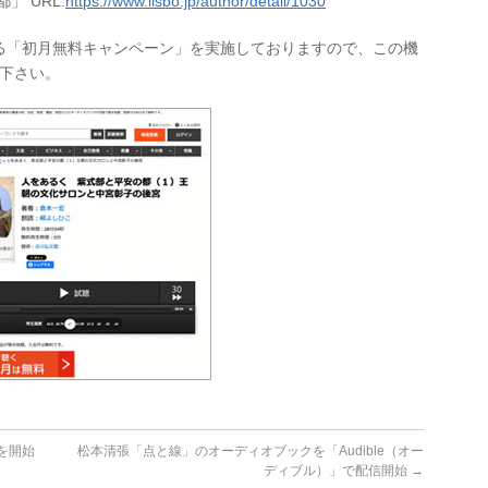
 URL:
https://www.lisbo.jp/author/detail/1030
る「初月無料キャンペーン」を実施しておりますので、この機
し下さい。
スを開始
松本清張「点と線」のオーディオブックを「Audible（オー
ディブル）」で配信開始
→