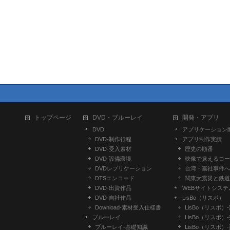
トップページ
DVD・ブルーレイ
開発・アプリ
DVD
アプリケーション
DVD-制作行程
アプリ制作実績
DVD-受入素材
歴史の順番
DVD-設備環境
映像で覚えるロー
DVDレプリケーション
台湾・霧社事件へ
DTSエンコード
関東大震災と鉄道
DVD-出資作品
WEBサイトシステ
DVD-自社作品
LisBo（リスボ）
​Download-素材受入仕様書
LisBo（リスボ）
ブルーレイ
LisBo（リスボ）
ブルーレイ-基礎知識
LisBo（リスボ）