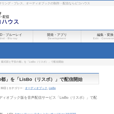
ーサリング・プレス、オーディオブックの制作・配信ならピコハウス
VD・ブルーレイ
開発・アプリ
編集・変換
dvd・Blu-ray
Development
Edit・Convers
 紫式部と平安の都」を「LisBo（リスボ）」で配信開始
都」を「LisBo（リスボ）」で配信開始
月30日
カテゴリー :
オーディオブック
,
LisBo
ディオブック版を音声配信サービス「LisBo（リスボ）」で配