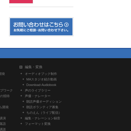
編集・変換
開発
オーディオブック制作
MAスタジオ紹介動画
Download-Audiobook
プワーク
声のライブラリー
の招待
声優・ナレーター
朗読声優オーディション
ム開発
朗読ボランティア募集
ちのえん（ライブ配信）
-講演
編集・ナレーション録音
-落語
フォーマット変換
-講談