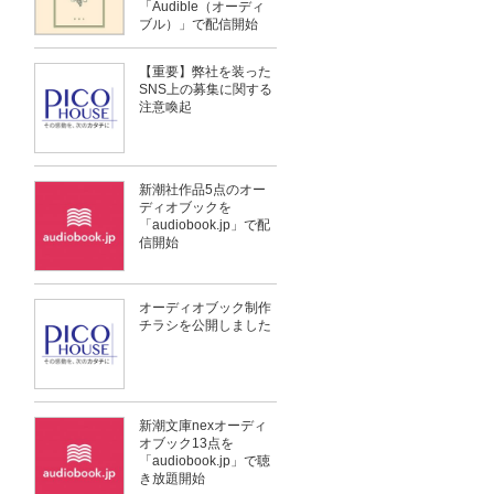
「Audible（オーディ
ブル）」で配信開始
【重要】弊社を装った
SNS上の募集に関する
注意喚起
新潮社作品5点のオー
ディオブックを
「audiobook.jp」で配
信開始
オーディオブック制作
チラシを公開しました
新潮文庫nexオーディ
オブック13点を
「audiobook.jp」で聴
き放題開始