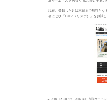
倉本一宏「人をあるく 紫式部と平安の都」
現在、登録した月は末日まで無料とな
会にぜひ「LisBo（リスボ）」をお試
←
Ultra HD Blu-ray（UHD BD）制作サービ