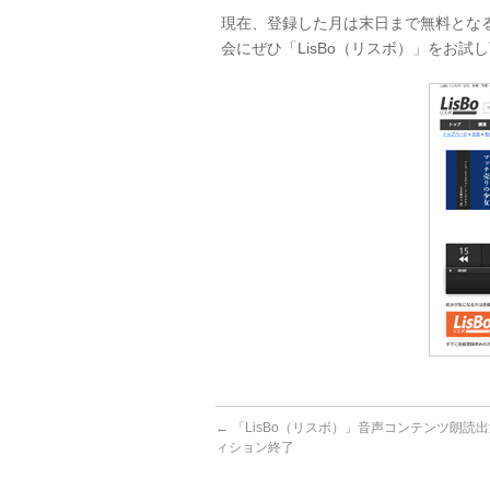
現在、登録した月は末日まで無料とな
会にぜひ「LisBo（リスボ）」をお試
←
「LisBo（リスボ）」音声コンテンツ朗読
ィション終了