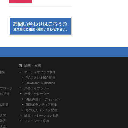
編集・変換
開発
オーディオブック制作
MAスタジオ紹介動画
Download-Audiobook
プワーク
声のライブラリー
の招待
声優・ナレーター
朗読声優オーディション
ム開発
朗読ボランティア募集
ちのえん（ライブ配信）
-講演
編集・ナレーション録音
-落語
フォーマット変換
-講談