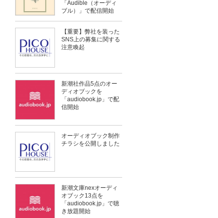
「Audible（オーディ
ブル）」で配信開始
【重要】弊社を装った
SNS上の募集に関する
注意喚起
新潮社作品5点のオー
ディオブックを
「audiobook.jp」で配
信開始
オーディオブック制作
チラシを公開しました
新潮文庫nexオーディ
オブック13点を
「audiobook.jp」で聴
き放題開始