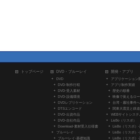
トップページ
DVD・ブルーレイ
開発・アプリ
DVD
アプリケーション
DVD-制作行程
アプリ制作実績
DVD-受入素材
歴史の順番
DVD-設備環境
映像で覚えるロー
DVDレプリケーション
台湾・霧社事件へ
DTSエンコード
関東大震災と鉄道
DVD-出資作品
WEBサイトシステ
DVD-自社作品
LisBo（リスボ）
​Download-素材受入仕様書
LisBo（リスボ）
ブルーレイ
LisBo（リスボ）
ブルーレイ-基礎知識
LisBo（リスボ）