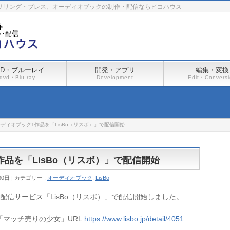
ーサリング・プレス、オーディオブックの制作・配信ならピコハウス
VD・ブルーレイ
開発・アプリ
編集・変換
dvd・Blu-ray
Development
Edit・Convers
ディオブック1作品を「LisBo（リスボ）」で配信開始
品を「LisBo（リスボ）」で配信開始
30日
カテゴリー :
オーディオブック
,
LisBo
信サービス「LisBo（リスボ）」で配信開始しました。
マッチ売りの少女」URL:
https://www.lisbo.jp/detail/4051