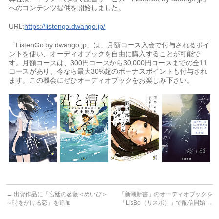
へのコンテンツ提供を開始しました。
URL:
https://listengo.dwango.jp/
「ListenGo by dwango.jp」は、月額コース入会で付与されるポイ
ントを使い、オーディオブックを自由に購入することが可能で
す。月額コースは、300円コースから30,000円コースまでの全11
コースがあり、今なら最大30%超のボーナスポイントも付与され
ます。この機会にぜひオーディオブックをお楽しみ下さい。
←
出資作品に「宮廷の茗薇＜めいび＞
「新潮新書」のオーディオブックを
～時をかける恋」を追加
「LisBo（リスボ）」で配信開始
→