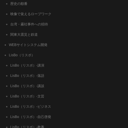
歴史の順番
映像で覚えるロープワーク
台湾・霧社事件への招待
関東大震災と鉄道
WEBサイトシステム開発
LisBo（リスボ）
LisBo（リスボ）-講演
LisBo（リスボ）-落語
LisBo（リスボ）-講談
LisBo（リスボ）-文芸
LisBo（リスボ）-ビジネス
LisBo（リスボ）-自己啓発
LisBo（リスボ）-教養