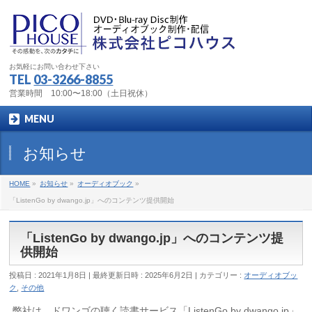
お気軽にお問い合わせ下さい
TEL
03-3266-8855
営業時間 10:00〜18:00（土日祝休）
MENU
お知らせ
HOME
»
お知らせ
»
オーディオブック
»
「ListenGo by dwango.jp」へのコンテンツ提供開始
「ListenGo by dwango.jp」へのコンテンツ提
供開始
投稿日 : 2021年1月8日
最終更新日時 : 2025年6月2日
カテゴリー :
オーディオブッ
ク
,
その他
弊社は、ドワンゴの聴く読書サービス「ListenGo by dwango.jp」