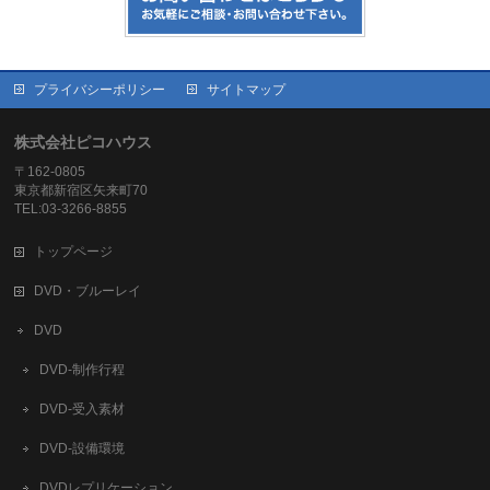
プライバシーポリシー
サイトマップ
株式会社ピコハウス
〒162-0805
東京都新宿区矢来町70
TEL:03-3266-8855
トップページ
DVD・ブルーレイ
DVD
DVD-制作行程
DVD-受入素材
DVD-設備環境
DVDレプリケーション