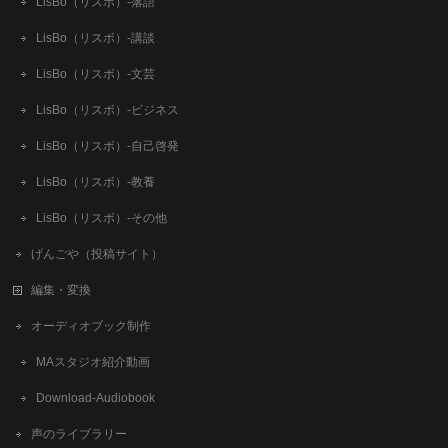
LisBo（リスボ）-落語
LisBo（リスボ）-講談
LisBo（リスボ）-文芸
LisBo（リスボ）-ビジネス
LisBo（リスボ）-自己啓発
LisBo（リスボ）-教養
LisBo（リスボ）-その他
げんごや（投稿サイト）
編集・変換
オーディオブック制作
MAスタジオ紹介動画
Download-Audiobook
声のライブラリー