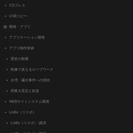
CDプレス
USBコピー
開発・アプリ
アプリケーション開発
アプリ制作実績
歴史の順番
映像で覚えるロープワーク
台湾・霧社事件への招待
関東大震災と鉄道
WEBサイトシステム開発
LisBo（リスボ）
LisBo（リスボ）-講演