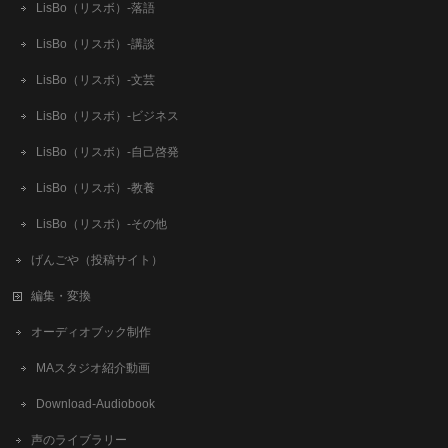
LisBo（リスボ）-落語
LisBo（リスボ）-講談
LisBo（リスボ）-文芸
LisBo（リスボ）-ビジネス
LisBo（リスボ）-自己啓発
LisBo（リスボ）-教養
LisBo（リスボ）-その他
げんごや（投稿サイト）
編集・変換
オーディオブック制作
MAスタジオ紹介動画
Download-Audiobook
声のライブラリー