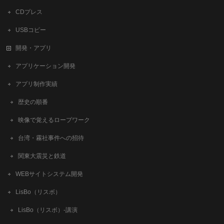
CDプレス
USBコピー
開発・アプリ
アプリケーション開発
アプリ制作実績
歴史の順番
映像で覚えるロープワーク
台湾・霧社事件への招待
関東大震災と鉄道
WEBサイトシステム開発
LisBo（リスボ）
LisBo（リスボ）-講演