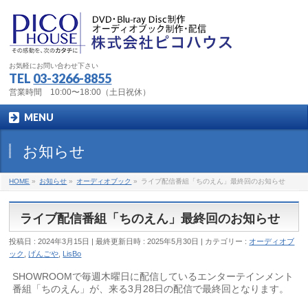
お気軽にお問い合わせ下さい
TEL
03-3266-8855
営業時間 10:00〜18:00（土日祝休）
MENU
お知らせ
HOME
»
お知らせ
»
オーディオブック
»
ライブ配信番組「ちのえん」最終回のお知らせ
ライブ配信番組「ちのえん」最終回のお知らせ
投稿日 : 2024年3月15日
最終更新日時 : 2025年5月30日
カテゴリー :
オーディオブ
ック
,
げんごや
,
LisBo
SHOWROOMで毎週木曜日に配信しているエンターテインメント
番組「ちのえん」が、来る3月28日の配信で最終回となります。