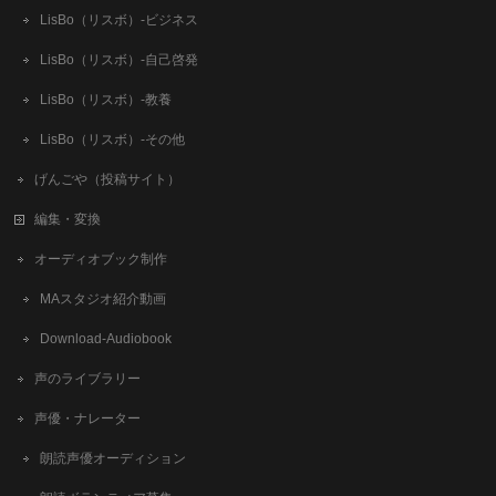
LisBo（リスボ）-ビジネス
LisBo（リスボ）-自己啓発
LisBo（リスボ）-教養
LisBo（リスボ）-その他
げんごや（投稿サイト）
編集・変換
オーディオブック制作
MAスタジオ紹介動画
Download-Audiobook
声のライブラリー
声優・ナレーター
朗読声優オーディション