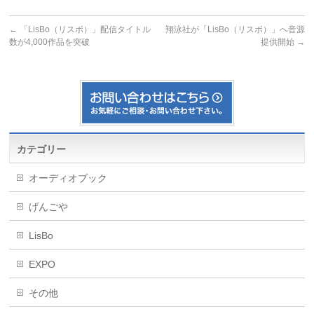
←
「LisBo（リスボ）」配信タイトル
翔泳社が「LisBo（リスボ）」へ音源
数が4,000作品を突破
提供開始
→
カテゴリー
オーディオブック
げんごや
LisBo
EXPO
その他