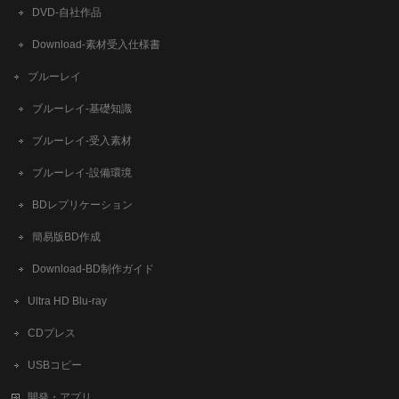
DVD-自社作品
​Download-素材受入仕様書
ブルーレイ
ブルーレイ-基礎知識
ブルーレイ-受入素材
ブルーレイ-設備環境
BDレプリケーション
簡易版BD作成
​Download-BD制作ガイド
Ultra HD Blu-ray
CDプレス
USBコピー
開発・アプリ