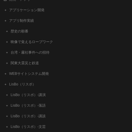
アプリケーション開発
アプリ制作実績
歴史の順番
映像で覚えるロープワーク
台湾・霧社事件への招待
関東大震災と鉄道
WEBサイトシステム開発
LisBo（リスボ）
LisBo（リスボ）-講演
LisBo（リスボ）-落語
LisBo（リスボ）-講談
LisBo（リスボ）-文芸