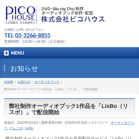
お気軽にお問い合わせ下さい
TEL
03-3266-8855
営業時間 10:00〜18:00（土日祝休）
MENU
お知らせ
HOME
»
お知らせ
»
オーディオブック
»
弊社制作オーディオブック1作品を「LisBo（リスボ）」で配信開始
弊社制作オーディオブック1作品を「LisBo（リ
スボ）」で配信開始
投稿日 : 2022年5月9日
最終更新日時 : 2025年5月30日
カテゴリー :
オーディオブッ
ク
,
げんごや
,
LisBo
弊社制作オーディオブック1作品を音声配信サービス「LisBo（リ