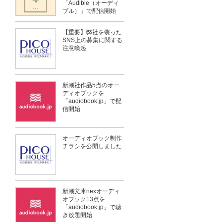
「Audible（オーディ
ブル）」で配信開始
【重要】弊社を装った
SNS上の募集に関する
注意喚起
新潮社作品5点のオー
ディオブックを
「audiobook.jp」で配
信開始
オーディオブック制作
チラシを公開しました
新潮文庫nexオーディ
オブック13点を
「audiobook.jp」で聴
き放題開始