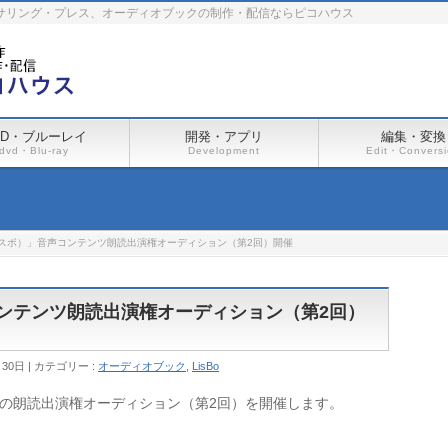
ーサリング・プレス、オーディオブックの制作・配信ならピコハウス
VD・ブルーレイ
開発・アプリ
編集・変換
dvd・Blu-ray
Development
Edit・Convers
（リスボ）」音声コンテンツ朗読出演権オーディション（第2回）開催
コンテンツ朗読出演権オーディション（第2回）
月30日
カテゴリー :
オーディオブック
,
LisBo
）」の朗読出演権オーディション（第2回）を開催します。