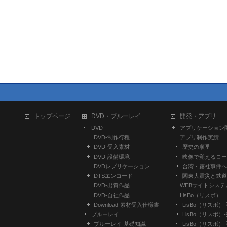
トップページ
DVD・ブルーレイ
開発・アプリ
DVD
アプリケーション
DVD-制作行程
アプリ制作実績
DVD-受入素材
歴史の順番
DVD-設備環境
映像で覚えるロー
DVDレプリケーション
台湾・霧社事件へ
DTSエンコード
関東大震災と鉄道
DVD-出資作品
WEBサイトシステ
DVD-自社作品
LisBo（リスボ）
​Download-素材受入仕様書
LisBo（リスボ）
ブルーレイ
LisBo（リスボ）
ブルーレイ-基礎知識
LisBo（リスボ）