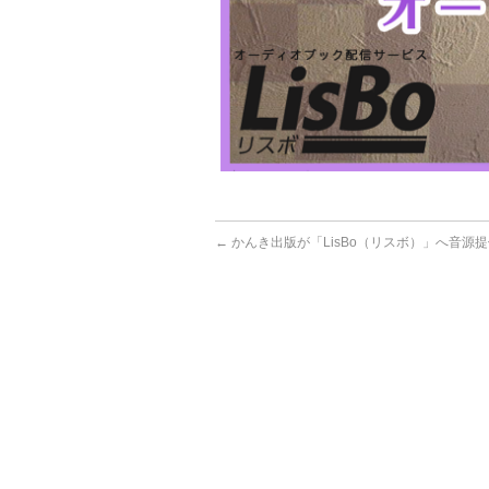
←
かんき出版が「LisBo（リスボ）」へ音源