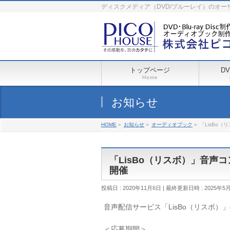
ディスクメディア（DVD/ブルーレイ）のオ
トップページ
D
Home
お知らせ
HOME
»
お知らせ
»
オーディオブック
»
「LisBo
「LisBo（リスボ）」音声
開催
投稿日 : 2020年11月6日
最終更新日時 : 2025年5
音声配信サービス「LisBo（リスボ
＜応募期間＞