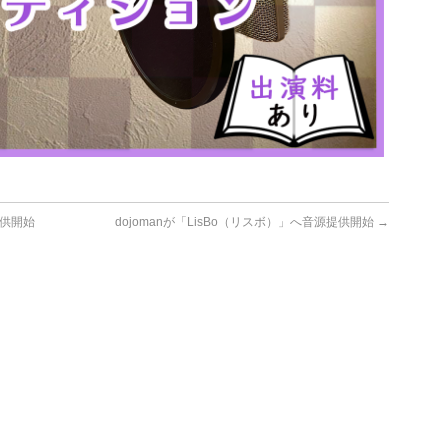
提供開始
dojomanが「LisBo（リスボ）」へ音源提供開始
→