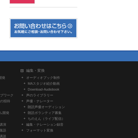
編集・変換
開発
オーディオブック制作
MAスタジオ紹介動画
Download-Audiobook
プワーク
声のライブラリー
の招待
声優・ナレーター
朗読声優オーディション
ム開発
朗読ボランティア募集
ちのえん（ライブ配信）
-講演
編集・ナレーション録音
-落語
フォーマット変換
-講談