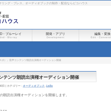
ーサリング・プレス、オーディオブックの制作・配信ならピコハウス
VD・ブルーレイ
開発・アプリ
編集・変換
dvd・Blu-ray
Development
Edit・Convers
（リスボ）」音声コンテンツ朗読出演権オーディション開催
声コンテンツ朗読出演権オーディション開催
30日
カテゴリー :
オーディオブック
,
LisBo
）」の朗読出演権オーディションを開催します。