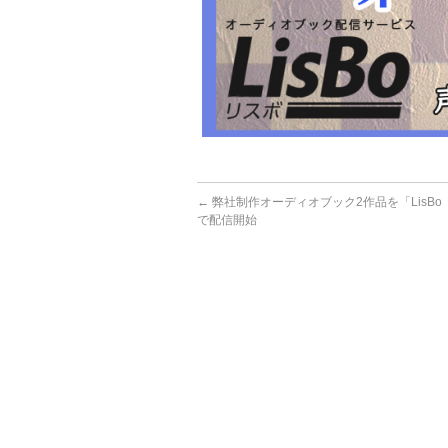
←
弊社制作オーディオブック2作品を「LisB
で配信開始