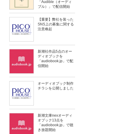
「Audible（オーディ
ブル）」で配信開始
【重要】弊社を装った
SNS上の募集に関する
注意喚起
新潮社作品5点のオー
ディオブックを
「audiobook.jp」で配
信開始
オーディオブック制作
チラシを公開しました
新潮文庫nexオーディ
オブック13点を
「audiobook.jp」で聴
き放題開始