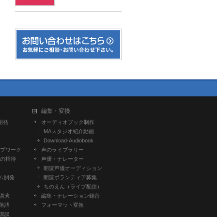
編集・変換
開発
オーディオブック制作
MAスタジオ紹介動画
Download-Audiobook
プワーク
声のライブラリー
の招待
声優・ナレーター
朗読声優オーディション
ム開発
朗読ボランティア募集
ちのえん（ライブ配信）
-講演
編集・ナレーション録音
-落語
フォーマット変換
-講談