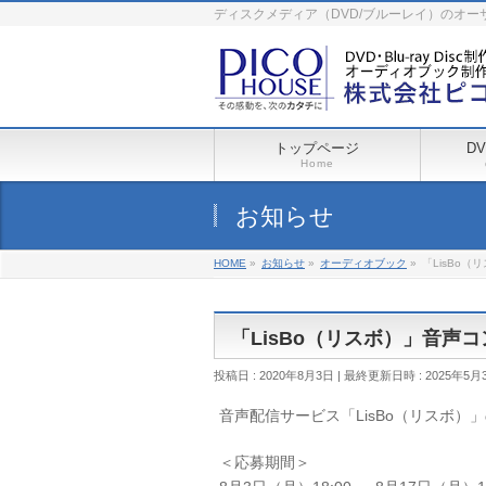
ディスクメディア（DVD/ブルーレイ）のオ
トップページ
D
Home
お知らせ
HOME
»
お知らせ
»
オーディオブック
»
「LisBo
「LisBo（リスボ）」音
投稿日 : 2020年8月3日
最終更新日時 : 2025年5月
音声配信サービス「LisBo（リスボ
＜応募期間＞