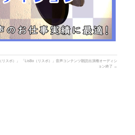
o（リスボ）」
「LisBo（リスボ）」音声コンテンツ朗読出演権オーディシ
ョン終了
→