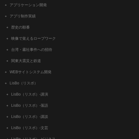
アプリケーション開発
アプリ制作実績
歴史の順番
映像で覚えるロープワーク
台湾・霧社事件への招待
関東大震災と鉄道
WEBサイトシステム開発
LisBo（リスボ）
LisBo（リスボ）-講演
LisBo（リスボ）-落語
LisBo（リスボ）-講談
LisBo（リスボ）-文芸