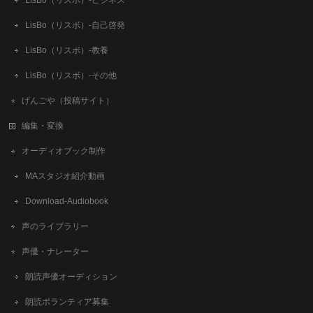
LisBo（リスボ）-ビジネス
LisBo（リスボ）-自己啓発
LisBo（リスボ）-教養
LisBo（リスボ）-その他
げんごや（投稿サイト）
編集・変換
オーディオブック制作
MAスタジオ紹介動画
Download-Audiobook
声のライブラリー
声優・ナレーター
朗読声優オーディション
朗読ボランティア募集