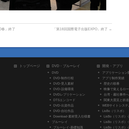
O春」終了
「第18回国際電子出版EXPO」終了
→
トップページ
DVD・ブルーレイ
開発・アプリ
DVD
アプリケーション
DVD-制作行程
アプリ制作実績
DVD-受入素材
歴史の順番
DVD-設備環境
映像で覚えるロー
DVDレプリケーション
台湾・霧社事件へ
DTSエンコード
関東大震災と鉄道
DVD-出資作品
WEBサイトシステ
DVD-自社作品
LisBo（リスボ）
​Download-素材受入仕様書
LisBo（リスボ）
ブルーレイ
LisBo（リスボ）
ブルーレイ-基礎知識
LisBo（リスボ）