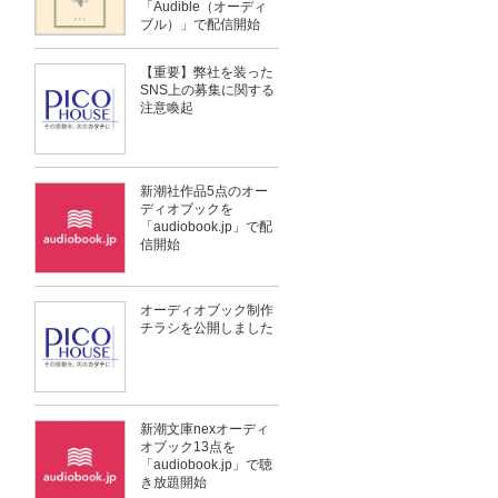
「Audible（オーディ
ブル）」で配信開始
【重要】弊社を装った
SNS上の募集に関する
注意喚起
新潮社作品5点のオー
ディオブックを
「audiobook.jp」で配
信開始
オーディオブック制作
チラシを公開しました
新潮文庫nexオーディ
オブック13点を
「audiobook.jp」で聴
き放題開始