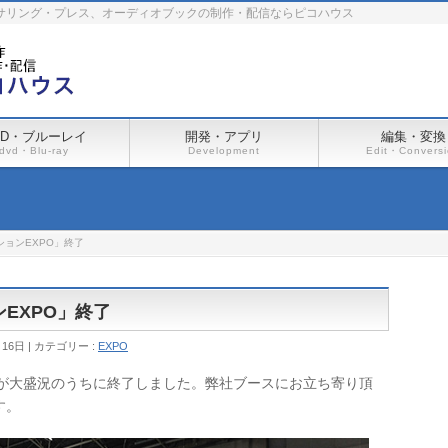
ーサリング・プレス、オーディオブックの制作・配信ならピコハウス
VD・ブルーレイ
開発・アプリ
編集・変換
dvd・Blu-ray
Development
Edit・Convers
ションEXPO」終了
ンEXPO」終了
月16日
カテゴリー :
EXPO
O」が大盛況のうちに終了しました。弊社ブースにお立ち寄り頂
す。