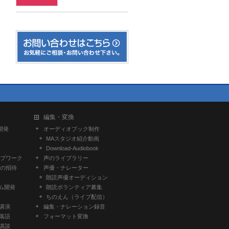
編集・変換
開発
オーディオブック制作
MAスタジオ紹介動画
Download-Audiobook
プワーク
声のライブラリー
の招待
声優・ナレーター
朗読声優オーディション
ム開発
朗読ボランティア募集
ちのえん（ライブ配信）
-講演
編集・ナレーション録音
-落語
フォーマット変換
-講談