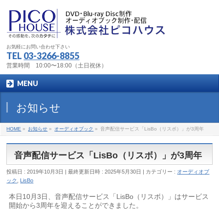
お気軽にお問い合わせ下さい
TEL
03-3266-8855
営業時間 10:00〜18:00（土日祝休）
MENU
お知らせ
HOME
»
お知らせ
»
オーディオブック
»
音声配信サービス「LisBo（リスボ）」が3周年
音声配信サービス「LisBo（リスボ）」が3周年
投稿日 : 2019年10月3日
最終更新日時 : 2025年5月30日
カテゴリー :
オーディオブ
ック
,
LisBo
本日10月3日、音声配信サービス「LisBo（リスボ）」はサービス
開始から3周年を迎えることができました。